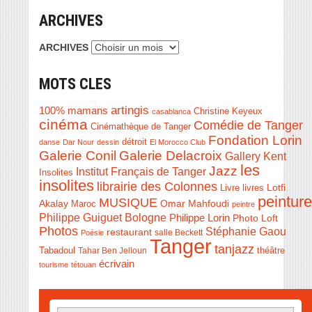
ARCHIVES
ARCHIVES
MOTS CLES
artingis
100% mamans
Christine Keyeux
casablanca
cinéma
Comédie de Tanger
Cinémathèque de Tanger
Fondation Lorin
détroit
danse
Dar Nour
dessin
El Morocco Club
Galerie Conil
Galerie Delacroix
Gallery Kent
les
Jazz
Institut Français de Tanger
Insolites
insolites
librairie des Colonnes
Livre
Lotfi
livres
peinture
MUSIQUE
Akalay
Omar Mahfoudi
Maroc
peintre
Philippe Guiguet Bologne
Philippe Lorin
Photo Loft
Photos
Stéphanie Gaou
restaurant
salle Beckett
Poésie
Tanger
tanjazz
théâtre
Tabadoul
Tahar Ben Jelloun
écrivain
tourisme
tétouan