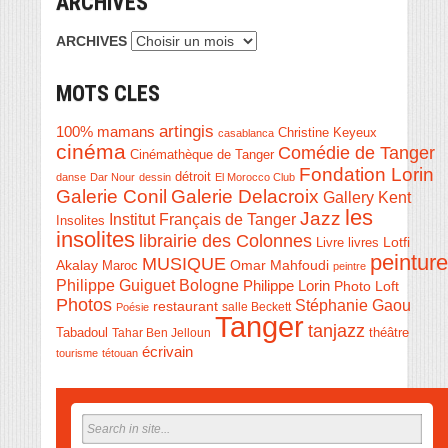
ARCHIVES
ARCHIVES
MOTS CLES
artingis
100% mamans
Christine Keyeux
casablanca
cinéma
Comédie de Tanger
Cinémathèque de Tanger
Fondation Lorin
détroit
danse
Dar Nour
dessin
El Morocco Club
Galerie Conil
Galerie Delacroix
Gallery Kent
les
Jazz
Institut Français de Tanger
Insolites
insolites
librairie des Colonnes
Livre
Lotfi
livres
peinture
MUSIQUE
Akalay
Omar Mahfoudi
Maroc
peintre
Philippe Guiguet Bologne
Philippe Lorin
Photo Loft
Photos
Stéphanie Gaou
restaurant
salle Beckett
Poésie
Tanger
tanjazz
théâtre
Tabadoul
Tahar Ben Jelloun
écrivain
tourisme
tétouan