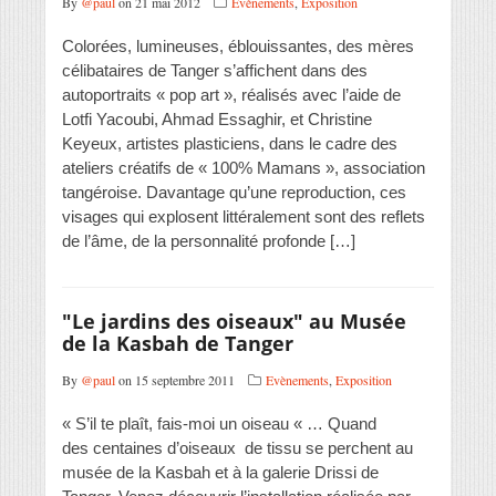
By
@paul
on 21 mai 2012
Evènements
,
Exposition
Colorées, lumineuses, éblouissantes, des mères
célibataires de Tanger s’affichent dans des
autoportraits « pop art », réalisés avec l’aide de
Lotfi Yacoubi, Ahmad Essaghir, et Christine
Keyeux, artistes plasticiens, dans le cadre des
ateliers créatifs de « 100% Mamans », association
tangéroise. Davantage qu’une reproduction, ces
visages qui explosent littéralement sont des reflets
de l’âme, de la personnalité profonde […]
"Le jardins des oiseaux" au Musée
de la Kasbah de Tanger
By
@paul
on 15 septembre 2011
Evènements
,
Exposition
« S’il te plaît, fais-moi un oiseau « … Quand
des centaines d’oiseaux de tissu se perchent au
musée de la Kasbah et à la galerie Drissi de