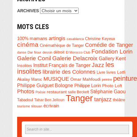
ARCHIVES
MOTS CLES
artingis
100% mamans
Christine Keyeux
casablanca
cinéma
Comédie de Tanger
Cinémathèque de Tanger
Fondation Lorin
détroit
danse
Dar Nour
dessin
El Morocco Club
Galerie Conil
Galerie Delacroix
Gallery Kent
les
Jazz
Institut Français de Tanger
Insolites
insolites
librairie des Colonnes
Livre
Lotfi
livres
peinture
MUSIQUE
Akalay
Omar Mahfoudi
Maroc
peintre
Philippe Guiguet Bologne
Philippe Lorin
Photo Loft
Photos
Stéphanie Gaou
restaurant
salle Beckett
Poésie
Tanger
tanjazz
théâtre
Tabadoul
Tahar Ben Jelloun
écrivain
tourisme
tétouan