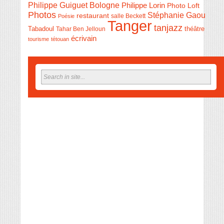
Philippe Guiguet Bologne
Philippe Lorin
Photo Loft
Photos
Stéphanie Gaou
restaurant
salle Beckett
Poésie
Tanger
tanjazz
théâtre
Tabadoul
Tahar Ben Jelloun
écrivain
tourisme
tétouan