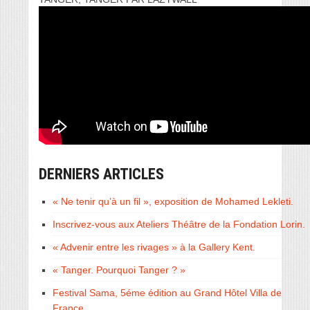
DERNIERS ARTICLES
« Ne tenir qu’à un fil », exposition de Mohamed Lekleti.
Inscrivez-vous aux Ateliers Théâtre de la Fondation Lorin.
« Advenir entre les rivages » à la Gallery Kent.
« Tanger. Pourquoi Tanger ? »
Festival Sama, 5éme édition au Grand Hôtel Villa de
France.