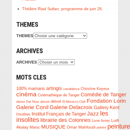
Théâtre Riad Sultan, programme de juin 26.
THEMES
THEMES
ARCHIVES
ARCHIVES
MOTS CLES
artingis
100% mamans
Christine Keyeux
casablanca
cinéma
Comédie de Tanger
Cinémathèque de Tanger
Fondation Lorin
détroit
danse
Dar Nour
dessin
El Morocco Club
Galerie Conil
Galerie Delacroix
Gallery Kent
les
Jazz
Institut Français de Tanger
Insolites
insolites
librairie des Colonnes
Livre
Lotfi
livres
peinture
MUSIQUE
Akalay
Omar Mahfoudi
Maroc
peintre