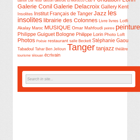
détroit
danse
Dar Nour
dessin
El Morocco Club
Galerie Conil
Galerie Delacroix
Gallery Kent
les
Jazz
Institut Français de Tanger
Insolites
insolites
librairie des Colonnes
Livre
Lotfi
livres
peinture
MUSIQUE
Akalay
Omar Mahfoudi
Maroc
peintre
Philippe Guiguet Bologne
Philippe Lorin
Photo Loft
Photos
Stéphanie Gaou
restaurant
salle Beckett
Poésie
Tanger
tanjazz
théâtre
Tabadoul
Tahar Ben Jelloun
écrivain
tourisme
tétouan