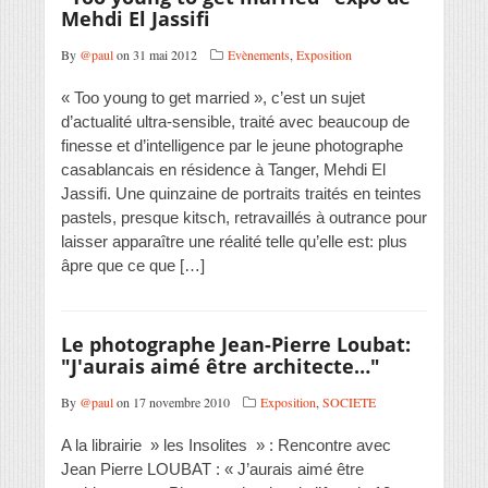
Mehdi El Jassifi
By
@paul
on 31 mai 2012
Evènements
,
Exposition
« Too young to get married », c’est un sujet
d’actualité ultra-sensible, traité avec beaucoup de
finesse et d’intelligence par le jeune photographe
casablancais en résidence à Tanger, Mehdi El
Jassifi. Une quinzaine de portraits traités en teintes
pastels, presque kitsch, retravaillés à outrance pour
laisser apparaître une réalité telle qu’elle est: plus
âpre que ce que […]
Le photographe Jean-Pierre Loubat:
"J'aurais aimé être architecte…"
By
@paul
on 17 novembre 2010
Exposition
,
SOCIETE
A la librairie » les Insolites » : Rencontre avec
Jean Pierre LOUBAT : « J’aurais aimé être