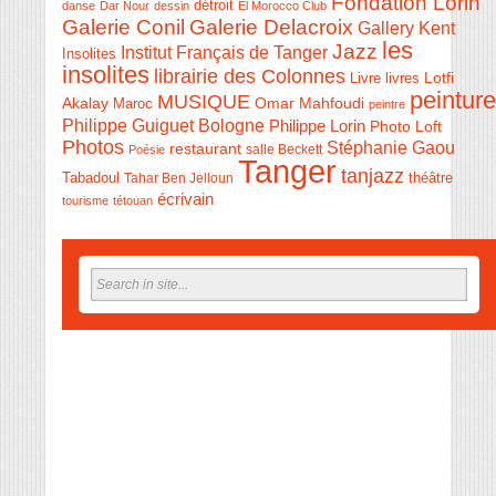
Fondation Lorin
détroit
danse
Dar Nour
dessin
El Morocco Club
Galerie Conil
Galerie Delacroix
Gallery Kent
les
Jazz
Institut Français de Tanger
Insolites
insolites
librairie des Colonnes
Livre
Lotfi
livres
peinture
MUSIQUE
Akalay
Omar Mahfoudi
Maroc
peintre
Philippe Guiguet Bologne
Philippe Lorin
Photo Loft
Photos
Stéphanie Gaou
restaurant
salle Beckett
Poésie
Tanger
tanjazz
théâtre
Tabadoul
Tahar Ben Jelloun
écrivain
tourisme
tétouan