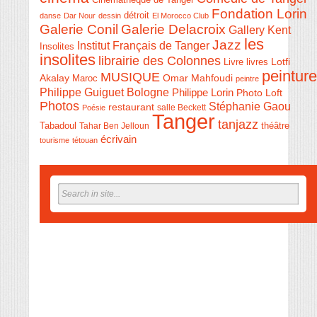
Fondation Lorin
détroit
danse
Dar Nour
dessin
El Morocco Club
Galerie Conil
Galerie Delacroix
Gallery Kent
les
Jazz
Institut Français de Tanger
Insolites
insolites
librairie des Colonnes
Livre
Lotfi
livres
peinture
MUSIQUE
Akalay
Omar Mahfoudi
Maroc
peintre
Philippe Guiguet Bologne
Philippe Lorin
Photo Loft
Photos
Stéphanie Gaou
restaurant
salle Beckett
Poésie
Tanger
tanjazz
théâtre
Tabadoul
Tahar Ben Jelloun
écrivain
tourisme
tétouan