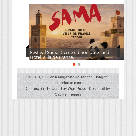
Festival Sama, 5éme édition au Grand
Hôtel Villa de France.
© 2013,
↑
LE web magazine de Tanger – tanger-
experience.com
Connexion
-
Powered by WordPress
- Designed by
Gabfire Themes