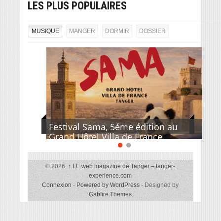
LES PLUS POPULAIRES
MUSIQUE
MANGER
DORMIR
DOSSIER
Festival Sama, 5éme édition au
Grand Hôtel Villa de France.
© 2026,
↑
LE web magazine de Tanger – tanger-
experience.com
Connexion
-
Powered by WordPress
- Designed by
Gabfire Themes