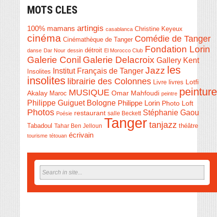
MOTS CLES
artingis
100% mamans
Christine Keyeux
casablanca
cinéma
Comédie de Tanger
Cinémathèque de Tanger
Fondation Lorin
détroit
danse
Dar Nour
dessin
El Morocco Club
Galerie Conil
Galerie Delacroix
Gallery Kent
les
Jazz
Institut Français de Tanger
Insolites
insolites
librairie des Colonnes
Livre
Lotfi
livres
peinture
MUSIQUE
Akalay
Omar Mahfoudi
Maroc
peintre
Philippe Guiguet Bologne
Philippe Lorin
Photo Loft
Photos
Stéphanie Gaou
restaurant
salle Beckett
Poésie
Tanger
tanjazz
théâtre
Tabadoul
Tahar Ben Jelloun
écrivain
tourisme
tétouan