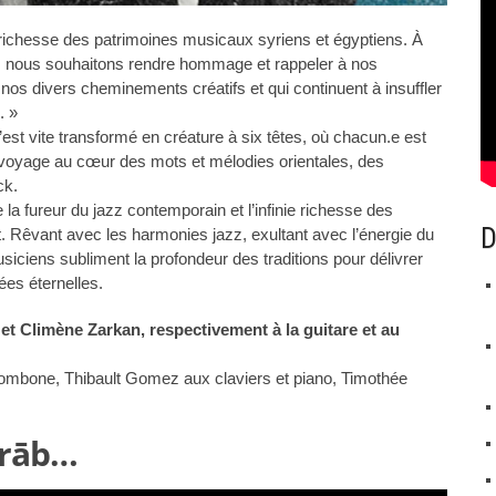
la richesse des patrimoines musicaux syriens et égyptiens. À
ns, nous souhaitons rendre hommage et rappeler à nos
é nos divers cheminements créatifs et qui continuent à insuffler
. »
 vite transformé en créature à six têtes, où chacun.e est
e voyage au cœur des mots et mélodies orientales, des
ck.
 la fureur du jazz contemporain et l’infinie richesse des
D
 Rêvant avec les harmonies jazz, exultant avec l’énergie du
ciens subliment la profondeur des traditions pour délivrer
s éternelles.
et Climène Zarkan, respectivement à la guitare et au
rombone, Thibault Gomez aux claviers et piano, Timothée
arāb…