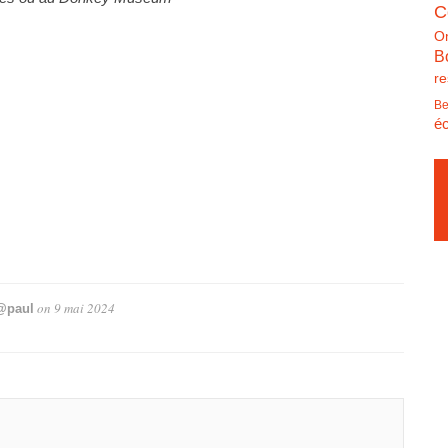
C
O
B
re
Be
éc
on
9 mai 2024
@paul