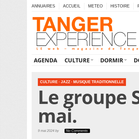
ANNUAIRES
ACCUEIL
METEO
HISTOIRE
AGENDA
CULTURE
DORMIR
D
CULTURE
·
JAZZ
·
MUSIQUE TRADITIONNELLE
Le groupe S
mai.
9 mai 2024 by
No Comments