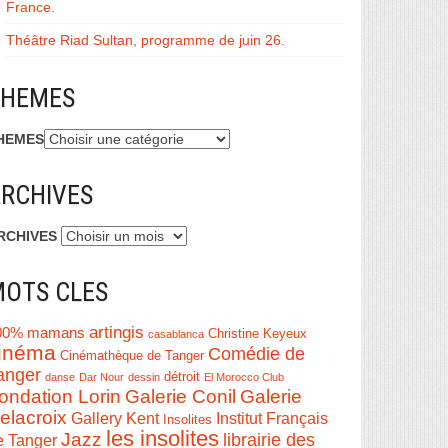
France.
Théâtre Riad Sultan, programme de juin 26.
THEMES
HEMES
RCHIVES
RCHIVES
OTS CLES
artingis
00% mamans
Christine Keyeux
casablanca
inéma
Comédie de
Cinémathèque de Tanger
anger
détroit
danse
Dar Nour
dessin
El Morocco Club
ondation Lorin
Galerie Conil
Galerie
elacroix
Institut Français
Gallery Kent
Insolites
les insolites
Jazz
librairie des
e Tanger