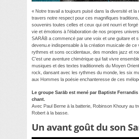
« Notre travail a toujours puisé dans la diversité et 
travers notre respect pour ces magnifiques traditio
souvenirs toutes celles et ceux qui ont nourri et forg
vie et émotions à l’élaboration de nos propres univers
SARĀB a commencé par une voix et une guitare et s’est
devenu.e indispensable à la création musicale de c
rythmes et sons occidentaux, des mondes jazz et ro
C’est une aventure chimérique qui fait vivre ensemble
musiques et des textes traditionnels du Moyen Orient.
rock, dansant avec les rythmes du monde, les six musi
aux Hommes la poésie enchanteresse de ces mélopée
Le groupe Sarāb est mené par Baptiste Ferrandis 
chant.
Avec Paul Berne à la batterie, Robinson Khoury au t
Robert à la basse.
Un avant goût du son S