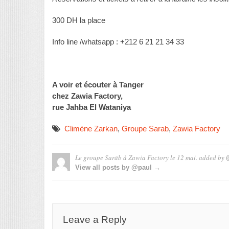
300 DH la place
Info line /whatsapp : +212 6 21 21 34 33
A voir et écouter à Tanger
chez Zawia Factory,
rue Jahba El Wataniya
Climène Zarkan
,
Groupe Sarab
,
Zawia Factory
Le groupe Sarāb à Zawia Factory le 12 mai.
added by
View all posts by @paul →
Leave a Reply