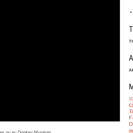
T
A
A
M
1
c
T
F
D
d
nsolites ou au Donkey Muséum