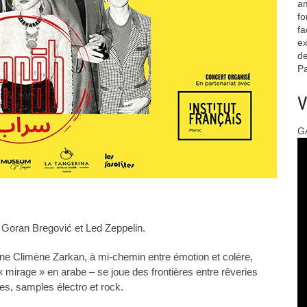
am
fo
fa
ex
de
Pa
V
G
oran Bregović et Led Zeppelin.
e Climène Zarkan, à mi-chemin entre émotion et colère,
– « mirage » en arabe – se joue des frontières entre rêveries
es, samples électro et rock.