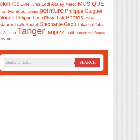
olonnes
MUSIQUE
Livre
Lotfi Akalay
livres
Maroc
peinture
Philippe Guiguet
mar Mahfoudi
peintre
Photos
ologne
Philippe Lorin
Photo Loft
Poésie
Stéphanie Gaou
staurant
salle Beckett
Tabadoul
Tahar
Tanger
tanjazz
théâtre
n Jelloun
tourisme
tétouan
rivain
SEARCH