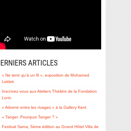
ERNIERS ARTICLES
« Ne tenir qu’à un fil », exposition de Mohamed
Lekleti.
Inscrivez-vous aux Ateliers Théâtre de la Fondation
Lorin.
« Advenir entre les rivages » à la Gallery Kent.
« Tanger. Pourquoi Tanger ? »
Festival Sama, 5éme édition au Grand Hôtel Villa de