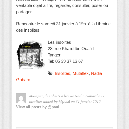
véritable objet à lire, regarder, consulter, poser ou
partager.
Rencontre le samedi 31 janvier à 19h à la Librairie
des insolites.
Les insolites
28, rue Khalid Ibn Oualid
Tanger
Tel: 05 39 37 13 67
Insolites
,
Mutaflex
,
Nadia
Gabard
Mutaflex, des objets à lire de Nadia Gabard aux
insolites
added by
on
31 janvier 2015
@paul
View all posts by @paul →