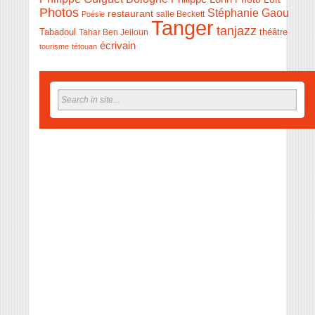
Photos
Stéphanie Gaou
restaurant
salle Beckett
Poésie
Tanger
tanjazz
théâtre
Tabadoul
Tahar Ben Jelloun
écrivain
tourisme
tétouan