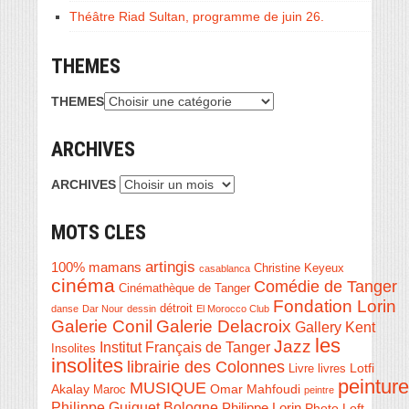
Théâtre Riad Sultan, programme de juin 26.
THEMES
THEMES
ARCHIVES
ARCHIVES
MOTS CLES
artingis
100% mamans
Christine Keyeux
casablanca
cinéma
Comédie de Tanger
Cinémathèque de Tanger
Fondation Lorin
détroit
danse
Dar Nour
dessin
El Morocco Club
Galerie Conil
Galerie Delacroix
Gallery Kent
les
Jazz
Institut Français de Tanger
Insolites
insolites
librairie des Colonnes
Livre
Lotfi
livres
peinture
MUSIQUE
Akalay
Omar Mahfoudi
Maroc
peintre
Philippe Guiguet Bologne
Philippe Lorin
Photo Loft