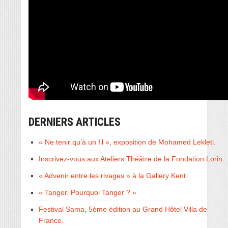
DERNIERS ARTICLES
« Ne tenir qu’à un fil », exposition de Mohamed Lekleti.
Inscrivez-vous aux Ateliers Théâtre de la Fondation Lorin.
« Advenir entre les rivages » à la Gallery Kent.
« Tanger. Pourquoi Tanger ? »
Festival Sama, 5éme édition au Grand Hôtel Villa de
France.