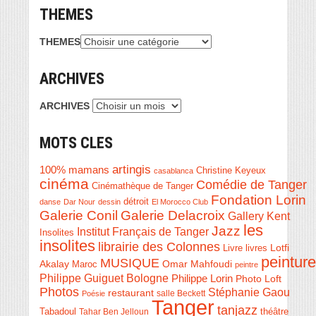
THEMES
THEMES
ARCHIVES
ARCHIVES
MOTS CLES
artingis
100% mamans
Christine Keyeux
casablanca
cinéma
Comédie de Tanger
Cinémathèque de Tanger
Fondation Lorin
détroit
danse
Dar Nour
dessin
El Morocco Club
Galerie Conil
Galerie Delacroix
Gallery Kent
les
Jazz
Institut Français de Tanger
Insolites
insolites
librairie des Colonnes
Livre
Lotfi
livres
peinture
MUSIQUE
Akalay
Omar Mahfoudi
Maroc
peintre
Philippe Guiguet Bologne
Philippe Lorin
Photo Loft
Photos
Stéphanie Gaou
restaurant
salle Beckett
Poésie
Tanger
tanjazz
théâtre
Tabadoul
Tahar Ben Jelloun