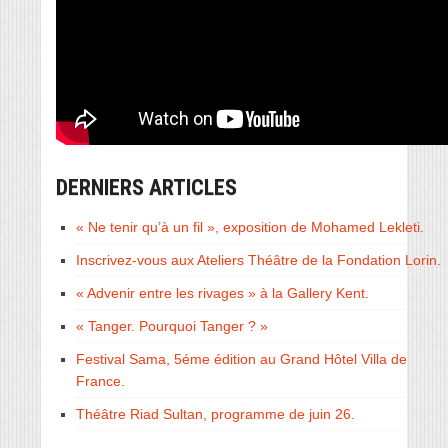
DERNIERS ARTICLES
« Ne tenir qu’à un fil », exposition de Mohamed Lekleti.
Inscrivez-vous aux Ateliers Théâtre de la Fondation Lorin.
« Advenir entre les rivages » à la Gallery Kent.
« Tanger. Pourquoi Tanger ? »
Festival Sama, 5éme édition au Grand Hôtel Villa de
France.
Théâtre Riad Sultan, programme de juin 26.