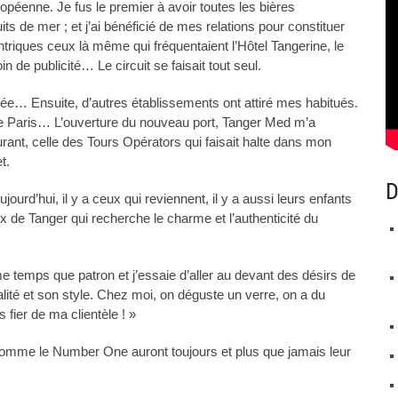
péenne. Je fus le premier à avoir toutes les bières
ts de mer ; et j’ai bénéficié de mes relations pour constituer
centriques ceux là même qui fréquentaient l’Hôtel Tangerine, le
de publicité… Le circuit se faisait tout seul.
tée… Ensuite, d’autres établissements ont attiré mes habitués.
 de Paris… L’ouverture du nouveau port, Tanger Med m’a
urant, celle des Tours Opérators qui faisait halte dans mon
t.
D
rd’hui, il y a ceux qui reviennent, il y a aussi leurs enfants
x de Tanger qui recherche le charme et l’authenticité du
 temps que patron et j’essaie d’aller au devant des désirs de
lité et son style. Chez moi, on déguste un verre, on a du
 fier de ma clientèle ! »
omme le Number One auront toujours et plus que jamais leur