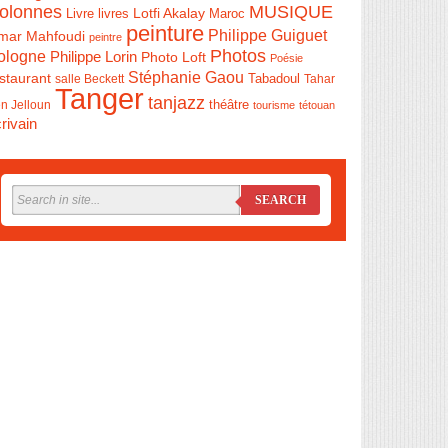
olonnes
MUSIQUE
Livre
Lotfi Akalay
livres
Maroc
peinture
Philippe Guiguet
mar Mahfoudi
peintre
Photos
ologne
Philippe Lorin
Photo Loft
Poésie
Stéphanie Gaou
staurant
salle Beckett
Tabadoul
Tahar
Tanger
tanjazz
théâtre
n Jelloun
tourisme
tétouan
rivain
SEARCH