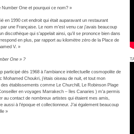
e Number One et pourquoi ce nom? »
ié en 1990 cet endroit qui était auparavant un restaurant
u par une Française. Le nom m’est venu car j’avais beaucoup
 discothèque qui s’appelait ainsi, qu’il se prononce bien dans
orrespond en plus, par rapport au kilomètre zéro de la Place de
hamed V. »
umber One » ?
T
p participé dés 1968 à l’ambiance intellectuelle cosmopolite de
vec Mohamed Choukri, j’étais oiseau de nuit, et tout mon
s des établissements comme Le Churchill, Le Robinson Plage
onseiller en voyages Marrakech – îles Canaries ) m’a permis
 au contact de nombreux artistes qui étaient mes amis,
e aussi à l’époque et collectionneur. J’ai également beaucoup
le »