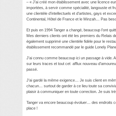
– « J’ai créé mon établissement avec une licence euro
importées, à servir comme spécialité, langouste et frui
une clientèle d’intellectuels et d’artistes, gays et ex
Continental, Hôtel de France et le Minzah… Pas besoin 
Et puis en 1994 Tanger a changé, beaucoup l’ont quit
Mes derniers clients ont été les premiers du Relais
également supprimé une clientèle fidèle pour le resta
établissement recommandé par le guide Lonely Plane
J’ai connu comme beaucoup ici un passage à vide. Aujou
sur leurs traces et tout cet afflux nouveau d’amoureu
passé.
J’ai gardé la même exigence… Je suis client en même
chacun… surtout de garder à ce lieu toute sa convivia
plaisir à communiquer en toute correction. Je suis très
Tanger va encore beaucoup évoluer… des endroits c
place !