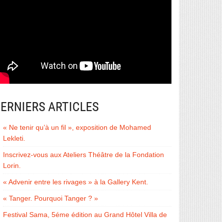
ERNIERS ARTICLES
« Ne tenir qu’à un fil », exposition de Mohamed
Lekleti.
Inscrivez-vous aux Ateliers Théâtre de la Fondation
Lorin.
« Advenir entre les rivages » à la Gallery Kent.
« Tanger. Pourquoi Tanger ? »
Festival Sama, 5éme édition au Grand Hôtel Villa de