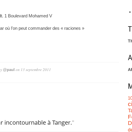
ndt. 1 Boulevard Mohamed V
bar où l’on peut commander des « raciones »
T
A
by
on
13 septembre 2011
A
@paul
M
1
c
T
F
r incontournable à Tanger.
"
D
d