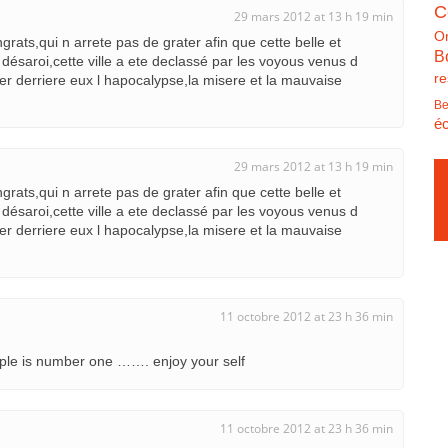
C
29 mars 2012 at 13 h 19 min
O
ngrats,qui n arrete pas de grater afin que cette belle et
B
ésaroi,cette ville a ete declassé par les voyous venus d
re
sser derriere eux l hapocalypse,la misere et la mauvaise
Be
éc
29 mars 2012 at 13 h 19 min
ngrats,qui n arrete pas de grater afin que cette belle et
ésaroi,cette ville a ete declassé par les voyous venus d
sser derriere eux l hapocalypse,la misere et la mauvaise
11 octobre 2012 at 23 h 36 min
eople is number one ……. enjoy your self
11 octobre 2012 at 23 h 36 min