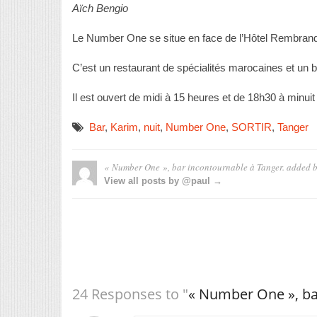
Aïch Bengio
Le Number One se situe en face de l’Hôtel Rembra
C’est un restaurant de spécialités marocaines et un 
Il est ouvert de midi à 15 heures et de 18h30 à minuit
Bar
,
Karim
,
nuit
,
Number One
,
SORTIR
,
Tanger
« Number One », bar incontournable à Tanger.
added 
View all posts by @paul →
24 Responses to "
« Number One », ba