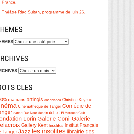
France.
Théâtre Riad Sultan, programme de juin 26.
THEMES
HEMES
RCHIVES
RCHIVES
OTS CLES
artingis
00% mamans
Christine Keyeux
casablanca
inéma
Comédie de
Cinémathèque de Tanger
anger
détroit
danse
Dar Nour
dessin
El Morocco Club
ondation Lorin
Galerie Conil
Galerie
elacroix
Institut Français
Gallery Kent
Insolites
les insolites
Jazz
librairie des
e Tanger