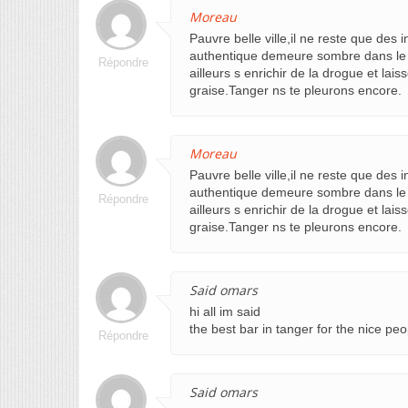
Moreau
Pauvre belle ville,il ne reste que des i
authentique demeure sombre dans le d
Répondre
ailleurs s enrichir de la drogue et lai
graise.Tanger ns te pleurons encore.
Moreau
Pauvre belle ville,il ne reste que des i
authentique demeure sombre dans le d
Répondre
ailleurs s enrichir de la drogue et lai
graise.Tanger ns te pleurons encore.
Said omars
hi all im said
the best bar in tanger for the nice p
Répondre
Said omars