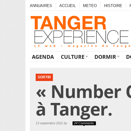
ANNUAIRES
ACCUEIL
METEO
HISTOIRE
AGENDA
CULTURE
DORMIR
D
SORTIR
« Number O
à Tanger.
13 septembre 2011 by
24 Comments