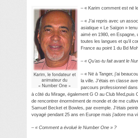
– « Karim comment est né l
– « J’ai repris avec un assoc
asiatique « Le Saïgon » ten
aimé en 1980, en Espagne, un
toutes les langues et qu’il c
France au point 1 du Bd Mo
– « Qu’as-tu fait avant le N
Karim, le fondateur et
– « Né à Tanger, j’ai beaucou
animateur du
la ville. J’étais en classe a
« Number One »
parcours professionnel dan
à côté du Mirage, également G O au Club Med,puis C
de rencontrer énormément de monde et de me cultiver
Samuel Becket et Bowles, par exemple. J’étais peintr
voyagé pendant 25 ans en Europe mais j’adore ma vil
– « Comment a évolué le Number One » ?