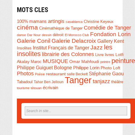
MOTS CLES
artingis
100% mamans
Christine Keyeux
casablanca
cinéma
Comédie de Tanger
Cinémathèque de Tanger
Fondation Lorin
détroit
danse
Dar Nour
dessin
El Morocco Club
Galerie Conil
Galerie Delacroix
Gallery Kent
les
Jazz
Institut Français de Tanger
Insolites
insolites
librairie des Colonnes
Livre
Lotfi
livres
peinture
MUSIQUE
Akalay
Omar Mahfoudi
Maroc
peintre
Philippe Guiguet Bologne
Philippe Lorin
Photo Loft
Photos
Stéphanie Gaou
restaurant
salle Beckett
Poésie
Tanger
tanjazz
théâtre
Tabadoul
Tahar Ben Jelloun
écrivain
tourisme
tétouan