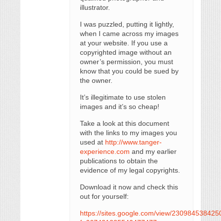
illustrator.
I was puzzled, putting it lightly,
when I came across my images
at your website. If you use a
copyrighted image without an
owner’s permission, you must
know that you could be sued by
the owner.
It’s illegitimate to use stolen
images and it’s so сheap!
Take a look at this document
with the links to my images you
used at
http://www.tanger-
experience.com
and my earlier
publications to obtain the
evidence of my legal copyrights.
Download it now and check this
out for yourself:
https://sites.google.com/view/230984538425