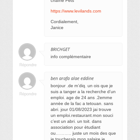
chaîne Pets
https://www.levilands.com
Cordialement,
Janice
BRICHGET
info complémentaire
Répondre
ben arafa alae eddine
bonjour .de m’diq. un ois que je
suis a tanger a la recherche d’un
Répondre
emploi. age de 24 ans .2emme
annèe de la fac a tetouan. sans
abri. jour 01/08/2023 jai trouve
un emploi.restaurant.mon souci
c’est un abri. un toit. dans
association pour ètudiant
ou……….. juste un mois des que
je toucherais mon salaire je