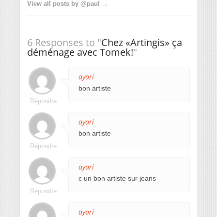
View all posts by @paul →
6 Responses to "
Chez «Artingis» ça
déménage avec Tomek!
"
ayari
bon artiste
Répondre
ayari
bon artiste
Répondre
ayari
c un bon artiste sur jeans
Répondre
ayari