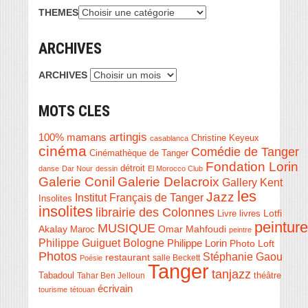
THEMES
ARCHIVES
ARCHIVES
MOTS CLES
artingis
100% mamans
Christine Keyeux
casablanca
cinéma
Comédie de Tanger
Cinémathèque de Tanger
Fondation Lorin
détroit
danse
Dar Nour
dessin
El Morocco Club
Galerie Conil
Galerie Delacroix
Gallery Kent
les
Jazz
Institut Français de Tanger
Insolites
insolites
librairie des Colonnes
Livre
Lotfi
livres
peinture
MUSIQUE
Akalay
Omar Mahfoudi
Maroc
peintre
Philippe Guiguet Bologne
Philippe Lorin
Photo Loft
Photos
Stéphanie Gaou
restaurant
salle Beckett
Poésie
Tanger
tanjazz
théâtre
Tabadoul
Tahar Ben Jelloun
écrivain
tourisme
tétouan