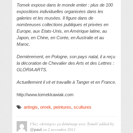
Tomek expose dans le monde entier : plus de 100
expositions individuelles organisées dans les
galeries et les musées. Il figure dans de
nombreuses collections publiques et privées en
Europe, aux Etats-Unis, en Amérique latine, au
Japon, en Chine, en Corée, en Australie et au
Maroc.
Dernièrement, en Pologne, son pays natal, il a reçu
la décoration de Chevalier des Arts et des Lettres :
GLORIA ARTS.
Actuellement il vit et travaille à Tanger et en France.
http://www.tomekkawiak.com
artingis
,
omek
,
peintures
,
scultures
Chez «Artingis» ça déménage avec Tomek!
added by
on
2 novembre 2011
@paul