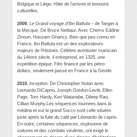
Belgique et Liège. Hâte de l’arrivée et tensions
culturelles.
2009.
Le Grand voyage d’Ibn Battuta
– de Tanger à
la Mecque. De Bruce Neibaur. Avec Chems Eddine
Zinoun, Hassam Ghancy. Bien que peu connu en
France, Ibn Battuta est un des explorateurs
majeurs de l’Histoire. Célèbre aventurier marocain
du 14ème siècle, il entreprend, en 1325, une
expédition épique. Film financé par les pétro-
dollars, seulement passé en France à la Géode.
2010.
Inception
. De Christopher Nolan avec
Leonardo DiCaprio, Joseph Gordon-Levitt, Ellen
Page, Tom Hardy, Ken Watanabe, Dileep Rao,
Cillian Murphy.Les séquences tournées dans la
médina et sur le grand Socco sont celle situées
juste après la fuite du café par Léonardo de caprio.
En outre, certaines séquences, explosions de
voitures et des combats virulents, ont exigé le