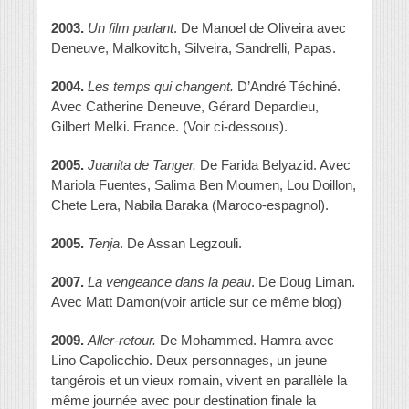
2003.
Un film parlant
. De Manoel de Oliveira avec
Deneuve, Malkovitch, Silveira, Sandrelli, Papas.
2004.
Les temps qui changent.
D’André Téchiné.
Avec Catherine Deneuve, Gérard Depardieu,
Gilbert Melki. France. (Voir ci-dessous).
2005.
Juanita de Tanger.
De Farida Belyazid. Avec
Mariola Fuentes, Salima Ben Moumen, Lou Doillon,
Chete Lera, Nabila Baraka (Maroco-espagnol).
2005.
Tenja
. De Assan Legzouli.
2007.
La vengeance dans la peau
. De Doug Liman.
Avec Matt Damon(voir article sur ce même blog)
2009.
Aller-retour.
De Mohammed. Hamra avec
Lino Capolicchio. Deux personnages, un jeune
tangérois et un vieux romain, vivent en parallèle la
même journée avec pour destination finale la