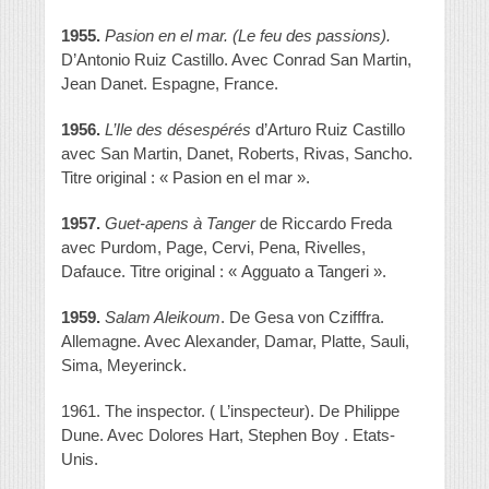
1955.
Pasion en el mar.
(Le feu des passions).
D’Antonio Ruiz Castillo. Avec Conrad San Martin,
Jean Danet. Espagne, France.
1956.
L’Ile des désespérés
d’Arturo Ruiz Castillo
avec San Martin, Danet, Roberts, Rivas, Sancho.
Titre original : « Pasion en el mar ».
1957.
Guet-apens à Tanger
de Riccardo Freda
avec Purdom, Page, Cervi, Pena, Rivelles,
Dafauce. Titre original : « Agguato a Tangeri ».
1959.
Salam Aleikoum
. De Gesa von Czifffra.
Allemagne. Avec Alexander, Damar, Platte, Sauli,
Sima, Meyerinck.
1961. The inspector. ( L’inspecteur). De Philippe
Dune. Avec Dolores Hart, Stephen Boy . Etats-
Unis.