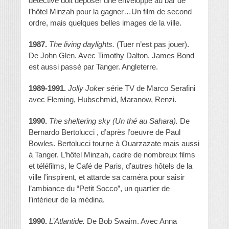
détective doit déposer une enveloppe au bar de
l’hôtel Minzah pour la gagner…Un film de second
ordre, mais quelques belles images de la ville.
1987.
The living daylights.
(Tuer n’est pas jouer).
De John Glen. Avec Timothy Dalton. James Bond
est aussi passé par Tanger. Angleterre.
1989-1991.
Jolly Joker
série TV de Marco Serafini
avec Fleming, Hubschmid, Maranow, Renzi.
1990.
The sheltering sky (Un thé au Sahara).
De
Bernardo Bertolucci , d’après l’oeuvre de Paul
Bowles. Bertolucci tourne à Ouarzazate mais aussi
à Tanger. L’hôtel Minzah, cadre de nombreux films
et téléfilms, le Café de Paris, d’autres hôtels de la
ville l’inspirent, et attarde sa caméra pour saisir
l’ambiance du “Petit Socco”, un quartier de
l’intérieur de la médina.
1990.
L’Atlantide.
De Bob Swaim. Avec Anna