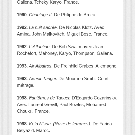
Galiena, Tcheky Karyo. France.
1990.
Chantage II.
De Philippe de Broca.
1992.
La nuit sacrée.
De Nicolas Klotz. Avec
Amina, John Malkovitch, Miguel Bose. France.
1992.
L’ Atlantide
. De Bob Swaim avec Jean
Rochefort, Mahoney, Karyo, Thompson, Galiena.
1993.
Air Albatros.
De Freinhild Grabes. Allemagne.
1993.
Avenir Tanger.
De Moumen Smihi. Court
métrage.
1998.
Fantômes de Tanger.
D’Edgardo Cozarinsky.
Avec Laurent Grévill, Paul Bowles, Mohamed
Choukri. France.
1998.
Keïd N’ssa. (Ruse de femmes).
De Farida
Belyazid. Maroc.