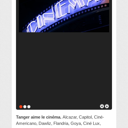
•
•
•
Tanger aime le cinéma.
Alcazar, Capitol, Ciné-
Americano, Dawliz, Flandria, Goya, Ciné Lux,