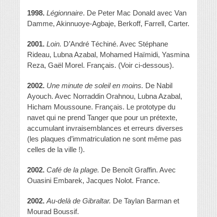
1998.
Légionnaire
. De Peter Mac Donald avec Van
Damme, Akinnuoye-Agbaje, Berkoff, Farrell, Carter.
2001.
Loin.
D’André Téchiné. Avec Stéphane
Rideau, Lubna Azabal, Mohamed Haïmidi, Yasmina
Reza, Gaël Morel. Français. (Voir ci-dessous).
2
002.
Une minute de soleil en moins.
De Nabil
Ayouch. Avec Norraddin Orahnou, Lubna Azabal,
Hicham Moussoune. Français. Le prototype du
navet qui ne prend Tanger que pour un prétexte,
accumulant invraisemblances et erreurs diverses
(les plaques d’immatriculation ne sont même pas
celles de la ville !).
2002.
Café de la plage.
De Benoît Graffin. Avec
Ouasini Embarek, Jacques Nolot. France.
2002.
Au-delà de Gibraltar.
De Taylan Barman et
Mourad Boussif.