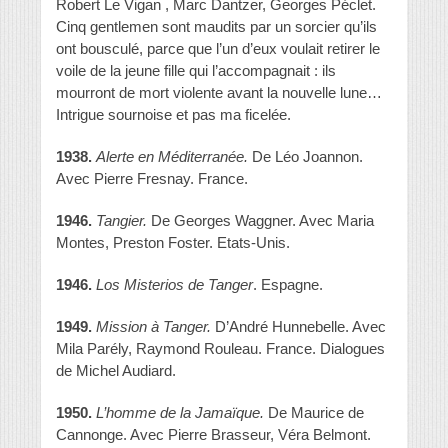
Robert Le Vigan , Marc Dantzer, Georges Péclet.
Cinq gentlemen sont maudits par un sorcier qu’ils
ont bousculé, parce que l’un d’eux voulait retirer le
voile de la jeune fille qui l’accompagnait : ils
mourront de mort violente avant la nouvelle lune…
Intrigue sournoise et pas ma ficelée.
1938.
Alerte en Méditerranée.
De Léo Joannon.
Avec Pierre Fresnay. France.
1946.
Tangier.
De Georges Waggner. Avec Maria
Montes, Preston Foster. Etats-Unis.
1946.
Los Misterios de Tanger
. Espagne.
1949.
Mission à Tanger.
D’André Hunnebelle. Avec
Mila Parély, Raymond Rouleau. France. Dialogues
de Michel Audiard.
1950.
L’homme de la Jamaïque.
De Maurice de
Cannonge. Avec Pierre Brasseur, Véra Belmont.