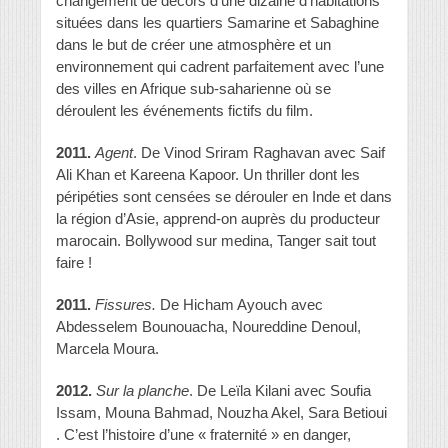
changement de décors d’une dizaine d’habitations
situées dans les quartiers Samarine et Sabaghine
dans le but de créer une atmosphère et un
environnement qui cadrent parfaitement avec l’une
des villes en Afrique sub-saharienne où se
déroulent les événements fictifs du film.
2011.
Agent
. De Vinod Sriram Raghavan avec Saif
Ali Khan et Kareena Kapoor. Un thriller dont les
péripéties sont censées se dérouler en Inde et dans
la région d’Asie, apprend-on auprès du producteur
marocain. Bollywood sur medina, Tanger sait tout
faire !
2011.
Fissures.
De Hicham Ayouch avec
Abdesselem Bounouacha, Noureddine Denoul,
Marcela Moura.
2012.
Sur la planche
. De Leïla Kilani avec Soufia
Issam, Mouna Bahmad, Nouzha Akel, Sara Betioui
. C’est l’histoire d’une « fraternité » en danger,