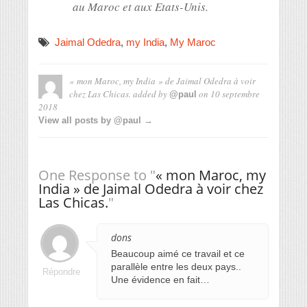
au Maroc et aux Etats-Unis.
Jaimal Odedra
,
my India
,
My Maroc
« mon Maroc, my India » de Jaimal Odedra à voir
chez Las Chicas.
added by
on
10 septembre
@paul
2018
View all posts by @paul →
One Response to "
« mon Maroc, my
India » de Jaimal Odedra à voir chez
Las Chicas.
"
dons
Beaucoup aimé ce travail et ce
parallèle entre les deux pays..
Répondre
Une évidence en fait…