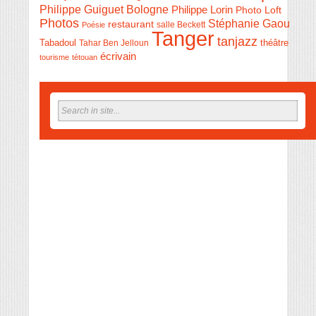
Philippe Guiguet Bologne
Philippe Lorin
Photo Loft
Photos
Stéphanie Gaou
restaurant
salle Beckett
Poésie
Tanger
tanjazz
théâtre
Tabadoul
Tahar Ben Jelloun
écrivain
tourisme
tétouan