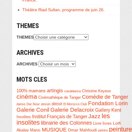
Théâtre Riad Sultan, programme de juin 26.
THEMES
THEMES
ARCHIVES
ARCHIVES
MOTS CLES
artingis
100% mamans
Christine Keyeux
casablanca
cinéma
Comédie de Tanger
Cinémathèque de Tanger
Fondation Lorin
détroit
danse
Dar Nour
dessin
El Morocco Club
Galerie Conil
Galerie Delacroix
Gallery Kent
les
Jazz
Institut Français de Tanger
Insolites
insolites
librairie des Colonnes
Livre
Lotfi
livres
peinture
MUSIQUE
Akalay
Omar Mahfoudi
Maroc
peintre