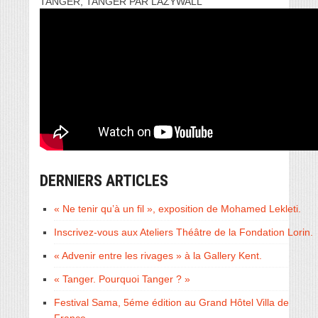
TANGER, TANGER PAR LAZYWALL
DERNIERS ARTICLES
« Ne tenir qu’à un fil », exposition de Mohamed Lekleti.
Inscrivez-vous aux Ateliers Théâtre de la Fondation Lorin.
« Advenir entre les rivages » à la Gallery Kent.
« Tanger. Pourquoi Tanger ? »
Festival Sama, 5éme édition au Grand Hôtel Villa de
France.