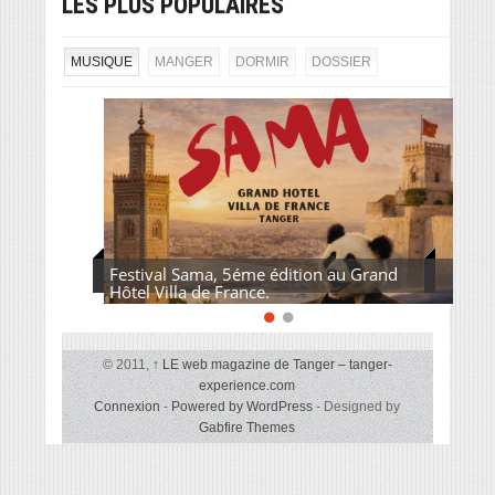
LES PLUS POPULAIRES
MUSIQUE
MANGER
DORMIR
DOSSIER
Festival Sama, 5éme édition au Grand
Hôtel Villa de France.
© 2011,
↑
LE web magazine de Tanger – tanger-
experience.com
Connexion
-
Powered by WordPress
- Designed by
Gabfire Themes