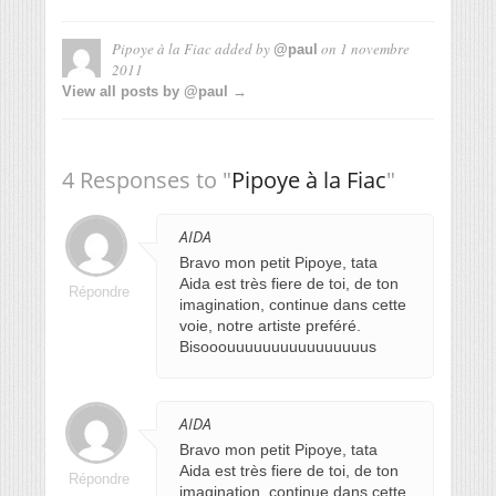
Pipoye à la Fiac
added by
on
1 novembre
@paul
2011
View all posts by @paul →
4 Responses to "
Pipoye à la Fiac
"
AIDA
Bravo mon petit Pipoye, tata
Aida est très fiere de toi, de ton
Répondre
imagination, continue dans cette
voie, notre artiste preféré.
Bisooouuuuuuuuuuuuuuuus
AIDA
Bravo mon petit Pipoye, tata
Aida est très fiere de toi, de ton
Répondre
imagination, continue dans cette