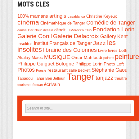
MOTS CLES
artingis
100% mamans
Christine Keyeux
casablanca
cinéma
Comédie de Tanger
Cinémathèque de Tanger
Fondation Lorin
détroit
danse
Dar Nour
dessin
El Morocco Club
Galerie Conil
Galerie Delacroix
Gallery Kent
les
Jazz
Institut Français de Tanger
Insolites
insolites
librairie des Colonnes
Livre
Lotfi
livres
peinture
MUSIQUE
Akalay
Omar Mahfoudi
Maroc
peintre
Philippe Guiguet Bologne
Philippe Lorin
Photo Loft
Photos
Stéphanie Gaou
restaurant
salle Beckett
Poésie
Tanger
tanjazz
théâtre
Tabadoul
Tahar Ben Jelloun
écrivain
tourisme
tétouan