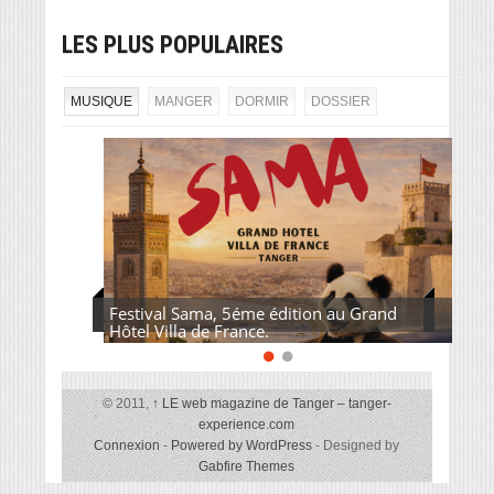
LES PLUS POPULAIRES
MUSIQUE
MANGER
DORMIR
DOSSIER
Festival Sama, 5éme édition au Grand
Hôtel Villa de France.
© 2011,
↑
LE web magazine de Tanger – tanger-
experience.com
Connexion
-
Powered by WordPress
- Designed by
Gabfire Themes