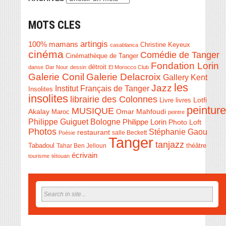
MOTS CLES
artingis
100% mamans
Christine Keyeux
casablanca
cinéma
Comédie de Tanger
Cinémathèque de Tanger
Fondation Lorin
détroit
danse
Dar Nour
dessin
El Morocco Club
Galerie Conil
Galerie Delacroix
Gallery Kent
les
Jazz
Institut Français de Tanger
Insolites
insolites
librairie des Colonnes
Livre
Lotfi
livres
peinture
MUSIQUE
Akalay
Omar Mahfoudi
Maroc
peintre
Philippe Guiguet Bologne
Philippe Lorin
Photo Loft
Photos
Stéphanie Gaou
restaurant
salle Beckett
Poésie
Tanger
tanjazz
théâtre
Tabadoul
Tahar Ben Jelloun
écrivain
tourisme
tétouan