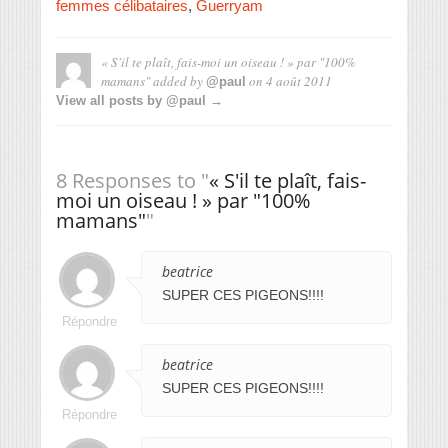
femmes célibataires
,
Guerryam
« S'il te plaît, fais-moi un oiseau ! » par "100%
mamans"
added by
on
4 août 2011
@paul
View all posts by @paul →
8 Responses to "
« S'il te plaît, fais-
moi un oiseau ! » par "100%
mamans"
"
beatrice
SUPER CES PIGEONS!!!!
Répondre
beatrice
SUPER CES PIGEONS!!!!
Répondre