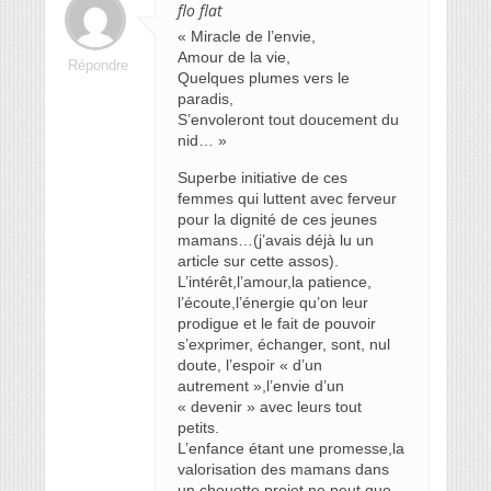
flo flat
« Miracle de l’envie,
Amour de la vie,
Répondre
Quelques plumes vers le
paradis,
S’envoleront tout doucement du
nid… »
Superbe initiative de ces
femmes qui luttent avec ferveur
pour la dignité de ces jeunes
mamans…(j’avais déjà lu un
article sur cette assos).
L’intérêt,l’amour,la patience,
l’écoute,l’énergie qu’on leur
prodigue et le fait de pouvoir
s’exprimer, échanger, sont, nul
doute, l’espoir « d’un
autrement »,l’envie d’un
« devenir » avec leurs tout
petits.
L’enfance étant une promesse,la
valorisation des mamans dans
un chouette projet ne peut que