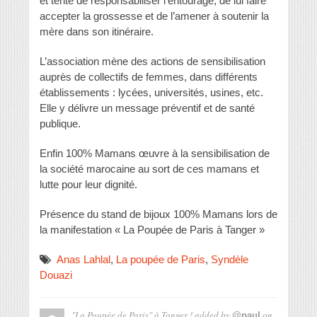
et tente de responsabiliser l’entourage, de lui faire
accepter la grossesse et de l’amener à soutenir la
mère dans son itinéraire.
L’association mène des actions de sensibilisation
auprès de collectifs de femmes, dans différents
établissements : lycées, universités, usines, etc.
Elle y délivre un message préventif et de santé
publique.
Enfin 100% Mamans œuvre à la sensibilisation de
la société marocaine au sort de ces mamans et
lutte pour leur dignité.
Présence du stand de bijoux 100% Mamans lors de
la manifestation « La Poupée de Paris à Tanger »
Anas Lahlal
,
La poupée de Paris
,
Syndèle
Douazi
"La Poupée de Paris" à Tanger !
added by
on
@paul