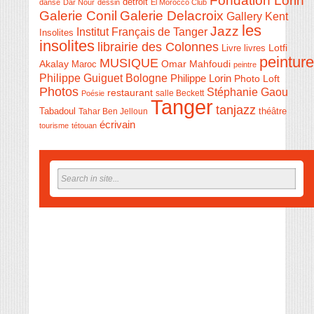
Fondation Lorin
détroit
danse
Dar Nour
dessin
El Morocco Club
Galerie Conil
Galerie Delacroix
Gallery Kent
les
Jazz
Institut Français de Tanger
Insolites
insolites
librairie des Colonnes
Livre
Lotfi
livres
peinture
MUSIQUE
Akalay
Omar Mahfoudi
Maroc
peintre
Philippe Guiguet Bologne
Philippe Lorin
Photo Loft
Photos
Stéphanie Gaou
restaurant
salle Beckett
Poésie
Tanger
tanjazz
théâtre
Tabadoul
Tahar Ben Jelloun
écrivain
tourisme
tétouan