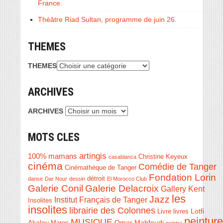
France.
Théâtre Riad Sultan, programme de juin 26.
THEMES
THEMES
ARCHIVES
ARCHIVES
MOTS CLES
artingis
100% mamans
Christine Keyeux
casablanca
cinéma
Comédie de Tanger
Cinémathèque de Tanger
Fondation Lorin
détroit
danse
Dar Nour
dessin
El Morocco Club
Galerie Conil
Galerie Delacroix
Gallery Kent
les
Jazz
Institut Français de Tanger
Insolites
insolites
librairie des Colonnes
Livre
Lotfi
livres
peinture
MUSIQUE
Akalay
Omar Mahfoudi
Maroc
peintre