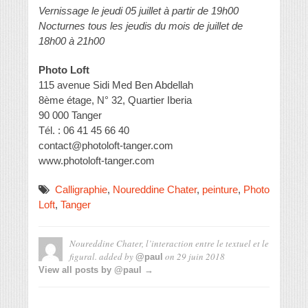
Vernissage le jeudi 05 juillet à partir de 19h00
Nocturnes tous les jeudis du mois de juillet de
18h00 à 21h00
Photo Loft
115 avenue Sidi Med Ben Abdellah
8ème étage, N° 32, Quartier Iberia
90 000 Tanger
Tél. : 06 41 45 66 40
contact@photoloft-tanger.com
www.photoloft-tanger.com
Calligraphie
,
Noureddine Chater
,
peinture
,
Photo
Loft
,
Tanger
Noureddine Chater, l’interaction entre le textuel et le
figural.
added by
on
29 juin 2018
@paul
View all posts by @paul →