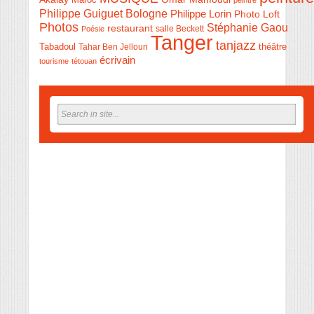
Philippe Guiguet Bologne
Philippe Lorin
Photo Loft
Photos
Stéphanie Gaou
restaurant
salle Beckett
Poésie
Tanger
tanjazz
théâtre
Tabadoul
Tahar Ben Jelloun
écrivain
tourisme
tétouan