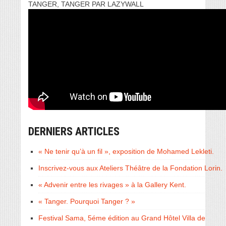
TANGER, TANGER PAR LAZYWALL
DERNIERS ARTICLES
« Ne tenir qu’à un fil », exposition de Mohamed Lekleti.
Inscrivez-vous aux Ateliers Théâtre de la Fondation Lorin.
« Advenir entre les rivages » à la Gallery Kent.
« Tanger. Pourquoi Tanger ? »
Festival Sama, 5éme édition au Grand Hôtel Villa de