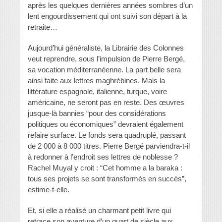
après les quelques dernières années sombres d’un
lent engourdissement qui ont suivi son départ à la
retraite…
Aujourd’hui généraliste, la Librairie des Colonnes
veut reprendre, sous l’impulsion de Pierre Bergé,
sa vocation méditerranéenne. La part belle sera
ainsi faite aux lettres maghrébines. Mais la
littérature espagnole, italienne, turque, voire
américaine, ne seront pas en reste. Des œuvres
jusque-là bannies “pour des considérations
politiques ou économiques” devraient également
refaire surface. Le fonds sera quadruplé, passant
de 2 000 à 8 000 titres. Pierre Bergé parviendra-t-il
à redonner à l’endroit ses lettres de noblesse ?
Rachel Muyal y croit : “Cet homme a la baraka :
tous ses projets se sont transformés en succès”,
estime-t-elle.
Et, si elle a réalisé un charmant petit livre qui
retrace son aventure d’un quart de siècle aux