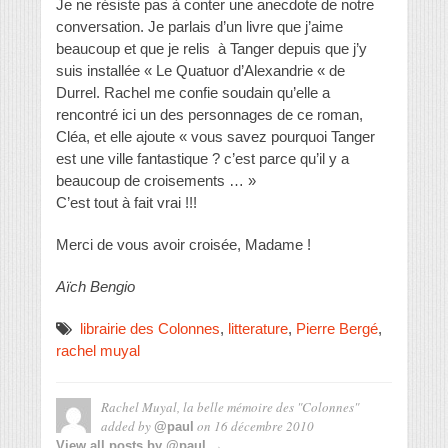
Je ne résiste pas à conter une anecdote de notre
conversation. Je parlais d’un livre que j’aime
beaucoup et que je relis à Tanger depuis que j’y
suis installée « Le Quatuor d’Alexandrie « de
Durrel. Rachel me confie soudain qu’elle a
rencontré ici un des personnages de ce roman,
Cléa, et elle ajoute « vous savez pourquoi Tanger
est une ville fantastique ? c’est parce qu’il y a
beaucoup de croisements … »
C’est tout à fait vrai !!!
Merci de vous avoir croisée, Madame !
Aïch Bengio
librairie des Colonnes
,
litterature
,
Pierre Bergé
,
rachel muyal
Rachel Muyal, la belle mémoire des "Colonnes"
added by
on
16 décembre 2010
@paul
View all posts by @paul →