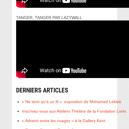
TANGER, TANGER PAR LAZYWALL
DERNIERS ARTICLES
« Ne tenir qu’à un fil », exposition de Mohamed Lekleti.
Inscrivez-vous aux Ateliers Théâtre de la Fondation Lorin.
« Advenir entre les rivages » à la Gallery Kent.