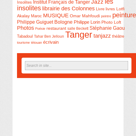
les
Jazz
Institut Français de Tanger
Insolites
insolites
librairie des Colonnes
Livre
Lotfi
livres
peinture
MUSIQUE
Akalay
Omar Mahfoudi
Maroc
peintre
Philippe Guiguet Bologne
Philippe Lorin
Photo Loft
Photos
Stéphanie Gaou
restaurant
salle Beckett
Poésie
Tanger
tanjazz
théâtre
Tabadoul
Tahar Ben Jelloun
écrivain
tourisme
tétouan