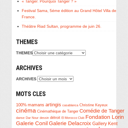
« Tanger. Pourquoi Tanger ? »
Festival Sama, 5éme édition au Grand Hôtel Villa de
France.
Théâtre Riad Sultan, programme de juin 26.
THEMES
THEMES
ARCHIVES
ARCHIVES
MOTS CLES
artingis
100% mamans
Christine Keyeux
casablanca
cinéma
Comédie de Tanger
Cinémathèque de Tanger
Fondation Lorin
détroit
danse
Dar Nour
dessin
El Morocco Club
Galerie Conil
Galerie Delacroix
Gallery Kent