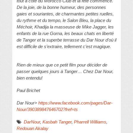
tout à côté du Morocco Club et la fête commence.
De la joie, de la bonne humeur, des personnes
gaies et souriantes, de charmantes petites ruelles,
du rythme et du tempo, le Salon Bleu, la place du
Méchoir, Khadija la masseuse de Mike Jagger, les
enfants de la rue Gorna, les beaux chats en liberté
de Tanger et la superbe terrasse du Dar Nour d’où il
est difficile de s’extraire, tellement c’est magique.
Rien de mieux que ce petit film pour décider de
passer quelques jours à Tanger… Chez Dar Nour,
bien entendu!
Paul Brichet
Dar Nour>
https://www.facebook.com/pages/Dar-
Nour/390389847646702?fref=ts
DarNour
,
Kasbah Tanger
,
Pharrell Williams
,
Redouan Akalay