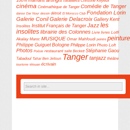
artingis
100% mamans
Christine Keyeux
casablanca
cinéma
Comédie de Tanger
Cinémathèque de Tanger
Fondation Lorin
détroit
danse
Dar Nour
dessin
El Morocco Club
Galerie Conil
Galerie Delacroix
Gallery Kent
les
Jazz
Institut Français de Tanger
Insolites
insolites
librairie des Colonnes
Livre
Lotfi
livres
peinture
MUSIQUE
Akalay
Omar Mahfoudi
Maroc
peintre
Philippe Guiguet Bologne
Philippe Lorin
Photo Loft
Photos
Stéphanie Gaou
restaurant
salle Beckett
Poésie
Tanger
tanjazz
théâtre
Tabadoul
Tahar Ben Jelloun
écrivain
tourisme
tétouan