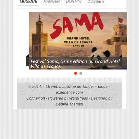
MUSIQUE
MANGER
DORMIR
DOSSIER
Festival Sama, 5éme édition au Grand Hôtel
Villa de France.
© 2014,
↑
LE web magazine de Tanger – tanger-
experience.com
Connexion
-
Powered by WordPress
- Designed by
Gabfire Themes