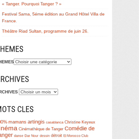
« Tanger. Pourquoi Tanger ? »
Festival Sama, 5éme édition au Grand Hôtel Villa de
France.
Théâtre Riad Sultan, programme de juin 26.
THEMES
HEMES
RCHIVES
RCHIVES
OTS CLES
artingis
00% mamans
Christine Keyeux
casablanca
inéma
Comédie de
Cinémathèque de Tanger
anger
détroit
danse
Dar Nour
dessin
El Morocco Club