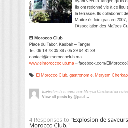
ayant vécu à Tanger, qu’ils 
Ils ont redonné vie à ce lieu
la terrasse. Ils collaborent
Maître ès foie gras en 2007
l’Association des Maîtres Cu
El Morocco Club
Place du Tabor, Kasbah – Tanger
Tel: 06 19 78 09 39 / 05 39 94 81 39
contact@elmoroccoclub.ma
www.elmoroccoclub.ma
– facebook.com/ElMorocco
El Morocco Club
,
gastronomie
,
Meryem Cherkao
Explosion de saveurs avec Meryem Cherkaoui au resta
View all posts by @paul →
4 Responses to "
Explosion de saveur
Morocco Club.
"