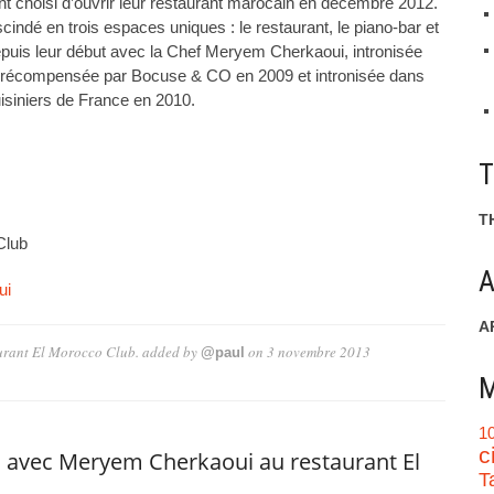
ont choisi d’ouvrir leur restaurant marocain en décembre 2012.
 scindé en trois espaces uniques : le restaurant, le piano-bar et
 depuis leur début avec la Chef Meryem Cherkaoui, intronisée
, récompensée par Bocuse & CO en 2009 et intronisée dans
isiniers de France en 2010.
T
Club
A
ui
A
urant El Morocco Club.
added by
on
3 novembre 2013
@paul
M
1
c
s avec Meryem Cherkaoui au restaurant El
T