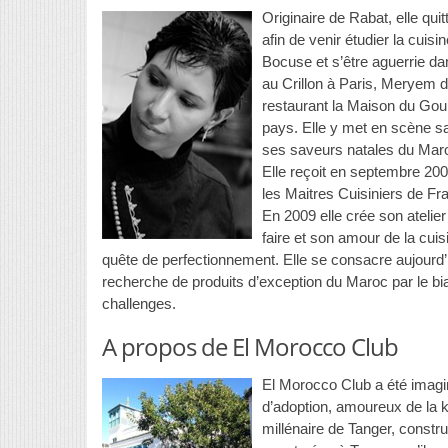
Originaire de Rabat, elle qui
afin de venir étudier la cuisi
Bocuse et s’être aguerrie da
au Crillon à Paris, Meryem d
restaurant la Maison du Gou
pays. Elle y met en scène sa
ses saveurs natales du Maroc
Elle reçoit en septembre 200
les Maitres Cuisiniers de F
En 2009 elle crée son atelie
faire et son amour de la cui
quête de perfectionnement. Elle se consacre aujourd’h
recherche de produits d’exception du Maroc par le bi
challenges.
A propos de El Morocco Club
El Morocco Club a été imagi
d’adoption, amoureux de la 
millénaire de Tanger, constr