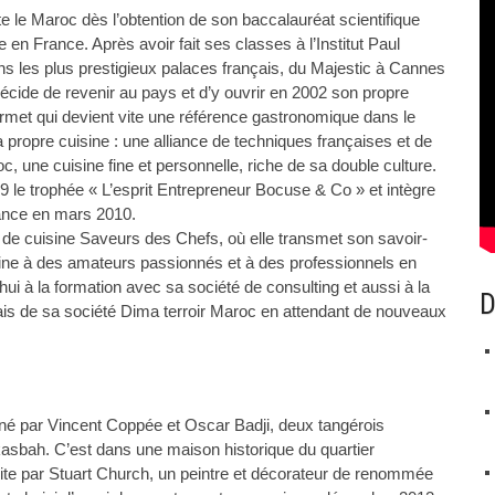
tte le Maroc dès l’obtention de son baccalauréat scientifique
ne en France. Après avoir fait ses classes à l’Institut Paul
ns les plus prestigieux palaces français, du Majestic à Cannes
écide de revenir au pays et d’y ouvrir en 2002 son propre
rmet qui devient vite une référence gastronomique dans le
 propre cuisine : une alliance de techniques françaises et de
, une cuisine fine et personnelle, riche de sa double culture.
9 le trophée « L’esprit Entrepreneur Bocuse & Co » et intègre
rance en mars 2010.
r de cuisine Saveurs des Chefs, où elle transmet son savoir-
sine à des amateurs passionnés et à des professionnels en
ui à la formation avec sa société de consulting et aussi à la
D
ais de sa société Dima terroir Maroc en attendant de nouveaux
né par Vincent Coppée et Oscar Badji, deux tangérois
kasbah. C’est dans une maison historique du quartier
uite par Stuart Church, un peintre et décorateur de renommée