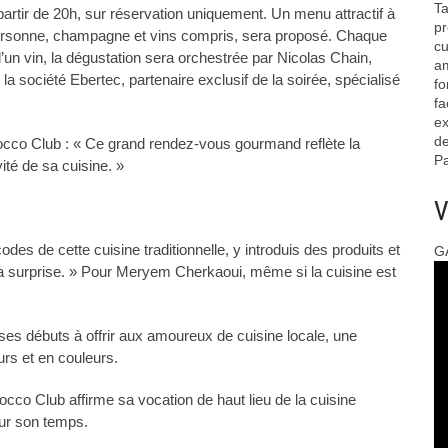
Ta
rtir de 20h, sur réservation uniquement. Un menu attractif à
pr
ersonne, champagne et vins compris, sera proposé. Chaque
cu
un vin, la dégustation sera orchestrée par Nicolas Chain,
am
a société Ebertec, partenaire exclusif de la soirée, spécialisé
fo
fa
ex
de
occo Club : « Ce grand rendez-vous gourmand reflète la
Pa
vité de sa cuisine. »
V
des de cette cuisine traditionnelle, y introduis des produits et
G
la surprise. » Pour Meryem Cherkaoui, même si la cuisine est
 ses débuts à offrir aux amoureux de cuisine locale, une
urs et en couleurs.
co Club affirme sa vocation de haut lieu de la cuisine
ur son temps.