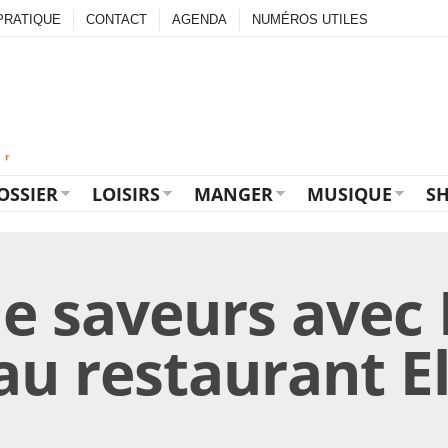
PRATIQUE
CONTACT
AGENDA
NUMÉROS UTILES
OSSIER
LOISIRS
MANGER
MUSIQUE
S
de saveurs ave
au restaurant E