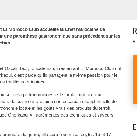
R
t El Morocco Club accueille la Chef marocaine de
r une parenthèse gastronomique sans précédent sur les
«
asbah.
et Oscar Badji, fondateurs du restaurant El Morocco Club ont
aoui, c’est parce qu’ils partagent la même passion pour le
es traditions culinaires.
eux soirées gastronomiques est simple : donner aux
urs de cuisine marocaine une occasion exceptionnelle de
tronomie locale et les goûts vrais des produits du terroir
auce Cherkaoui » : agrémentés des techniques et saveurs
E
 la première du genre, elle aura lieu en soirée, les 16 et 17