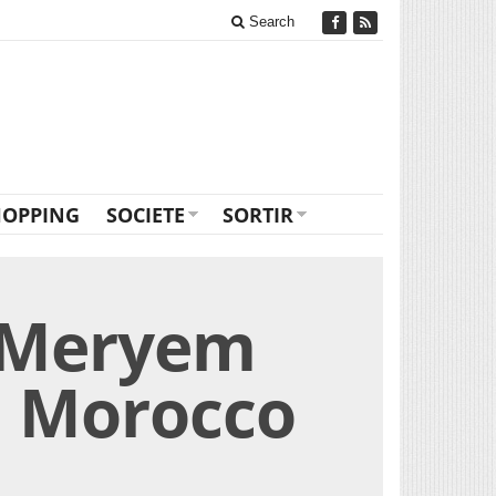
Search
HOPPING
SOCIETE
SORTIR
c Meryem
l Morocco