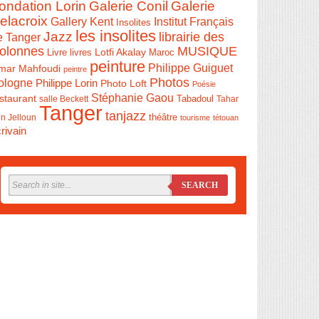
ondation Lorin
Galerie Conil
Galerie
elacroix
Institut Français
Gallery Kent
Insolites
les insolites
Jazz
librairie des
e Tanger
olonnes
MUSIQUE
Livre
Lotfi Akalay
livres
Maroc
peinture
Philippe Guiguet
mar Mahfoudi
peintre
Photos
ologne
Philippe Lorin
Photo Loft
Poésie
Stéphanie Gaou
staurant
salle Beckett
Tabadoul
Tahar
Tanger
tanjazz
théâtre
n Jelloun
tourisme
tétouan
rivain
SEARCH