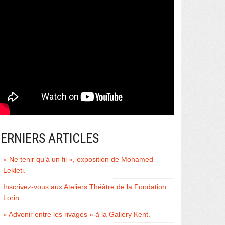
ERNIERS ARTICLES
« Ne tenir qu’à un fil », exposition de Mohamed
Lekleti.
Inscrivez-vous aux Ateliers Théâtre de la Fondation
Lorin.
« Advenir entre les rivages » à la Gallery Kent.