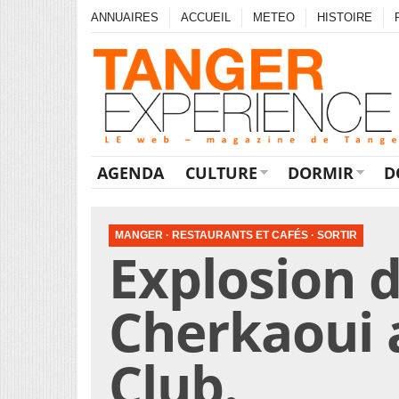
ANNUAIRES
ACCUEIL
METEO
HISTOIRE
AGENDA
CULTURE
DORMIR
D
MANGER
·
RESTAURANTS ET CAFÉS
·
SORTIR
Explosion 
Cherkaoui 
Club.