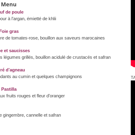
Menu
uf de poule
r à l’argan, émietté de khlii
Foie gras
iture de tomates-rose, bouillon aux saveurs marocaines
e et saucisses
égumes grillés, bouillon acidulé de crustacés et safran
ré d’agneau
ndants au cumin et quelques champignons
T
Pastilla
aux fruits rouges et fleur d’oranger
e gingembre, cannelle et safran