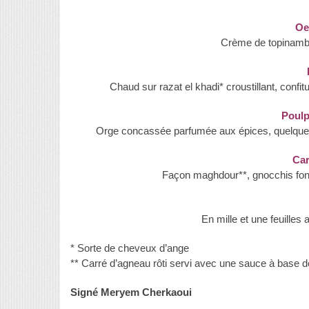
Oe
Crème de topinambou
Chaud sur razat el khadi* croustillant, conf
Poulp
Orge concassée parfumée aux épices, quelques l
Car
Façon maghdour**, gnocchis fo
En mille et une feuilles 
* Sorte de cheveux d’ange
** Carré d’agneau rôti servi avec une sauce à base d
Signé Meryem Cherkaoui