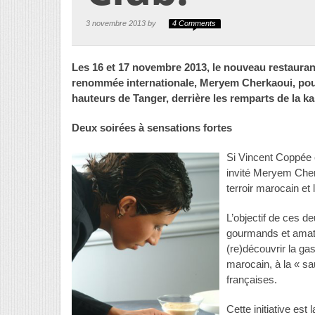
3 novembre 2013 by
4 Comments
Les 16 et 17 novembre 2013, le nouveau restauran
renommée internationale, Meryem Cherkaoui, pou
hauteurs de Tanger, derrière les remparts de la k
Deux soirées à sensations fortes
Si Vincent Coppée 
invité Meryem Cherk
terroir marocain et l
L’objectif de ces d
gourmands et amate
(re)découvrir la gas
marocain, à la « s
françaises.
Cette initiative est