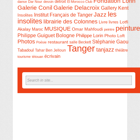
Fondation Lorin
détroit
danse
Dar Nour
dessin
El Morocco Club
Galerie Conil
Galerie Delacroix
Gallery Kent
les
Jazz
Institut Français de Tanger
Insolites
insolites
librairie des Colonnes
Livre
Lotfi
livres
peinture
MUSIQUE
Akalay
Omar Mahfoudi
Maroc
peintre
Philippe Guiguet Bologne
Philippe Lorin
Photo Loft
Photos
Stéphanie Gaou
restaurant
salle Beckett
Poésie
Tanger
tanjazz
théâtre
Tabadoul
Tahar Ben Jelloun
écrivain
tourisme
tétouan