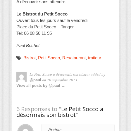
A découvrir sans attendre.
Le Bistrot du Petit Socco
Ouvert tous les jours sauf le vendredi
Place du Petit Socco – Tanger
Tel: 06 08 50 11 95
Paul Brichet
Bistrot
,
Petit Socco
,
Resataurant
,
traiteur
Le Petit Socco a désormais son bistrot
added by
on
20 septembre 2013
@paul
View all posts by @paul →
6 Responses to "
Le Petit Socco a
désormais son bistrot
"
Virginie