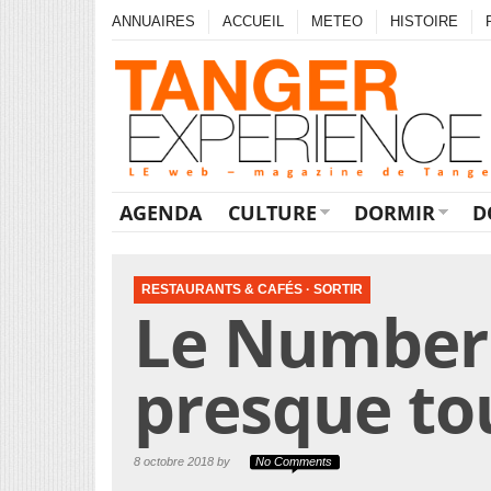
ANNUAIRES
ACCUEIL
METEO
HISTOIRE
AGENDA
CULTURE
DORMIR
D
RESTAURANTS & CAFÉS
·
SORTIR
Le Number
presque t
8 octobre 2018 by
No Comments