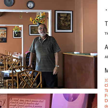
T
A
A
M
1
c
T
F
D
d