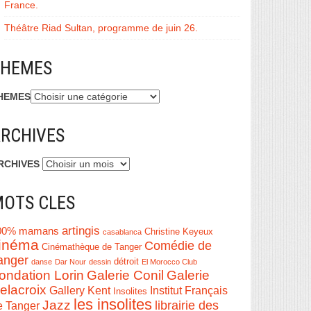
France.
Théâtre Riad Sultan, programme de juin 26.
THEMES
HEMES
RCHIVES
RCHIVES
OTS CLES
artingis
00% mamans
Christine Keyeux
casablanca
inéma
Comédie de
Cinémathèque de Tanger
anger
détroit
danse
Dar Nour
dessin
El Morocco Club
ondation Lorin
Galerie Conil
Galerie
elacroix
Institut Français
Gallery Kent
Insolites
les insolites
Jazz
librairie des
e Tanger