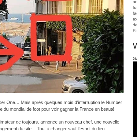
am
fo
fa
ex
de
Pa
V
G
mber One… Mais après quelques mois d’interruption le Number
le du mondial de foot pour voir gagner la France en beauté.
imateur de toujours, annonce un nouveau chef, une nouvelle
gement du site… Tout à changer sauf l’esprit du lieu.