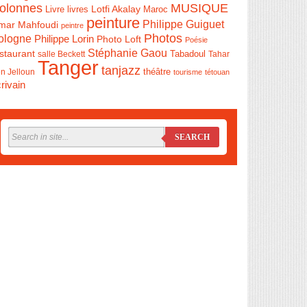
olonnes
MUSIQUE
Livre
Lotfi Akalay
livres
Maroc
peinture
Philippe Guiguet
mar Mahfoudi
peintre
Photos
ologne
Philippe Lorin
Photo Loft
Poésie
Stéphanie Gaou
staurant
salle Beckett
Tabadoul
Tahar
Tanger
tanjazz
théâtre
n Jelloun
tourisme
tétouan
rivain
SEARCH