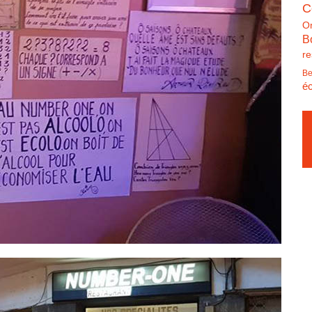
C
O
B
re
Be
éc