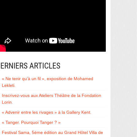
ERNIERS ARTICLES
« Ne tenir qu’à un fil », exposition de Mohamed
Lekleti.
Inscrivez-vous aux Ateliers Théâtre de la Fondation
Lorin.
« Advenir entre les rivages » à la Gallery Kent.
« Tanger. Pourquoi Tanger ? »
Festival Sama, 5éme édition au Grand Hôtel Villa de