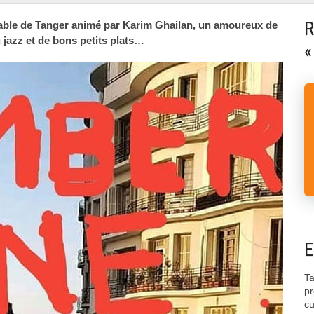
R
able de Tanger animé par Karim Ghailan, un amoureux de
 jazz et de bons petits plats…
«
E
Ta
pr
cu