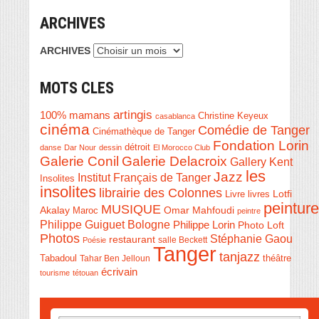
ARCHIVES
ARCHIVES
MOTS CLES
artingis
100% mamans
Christine Keyeux
casablanca
cinéma
Comédie de Tanger
Cinémathèque de Tanger
Fondation Lorin
détroit
danse
Dar Nour
dessin
El Morocco Club
Galerie Conil
Galerie Delacroix
Gallery Kent
les
Jazz
Institut Français de Tanger
Insolites
insolites
librairie des Colonnes
Livre
Lotfi
livres
peinture
MUSIQUE
Akalay
Omar Mahfoudi
Maroc
peintre
Philippe Guiguet Bologne
Philippe Lorin
Photo Loft
Photos
Stéphanie Gaou
restaurant
salle Beckett
Poésie
Tanger
tanjazz
théâtre
Tabadoul
Tahar Ben Jelloun
écrivain
tourisme
tétouan