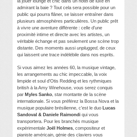
la jouer lounge et chic dans un hôtel de luxe en
admirant la baie ? Tout cela sera possible pour un
public qui pourra flâner, se laisser entraîner dans
plusieurs atmosphères particulières. Un public prêt
à vivre une aventure différente : celle d’une
proximité intime et directe avec les artistes, un
véritable échange et pas seulement une scène trop
distante. Des moments aussi
unplugged
, de ceux
qui laissent une trace indélébile dans nos esprits.
Si vous aimez les années 60, la musique vintage,
les arrangements au chic impeccable, la voix
limpide et soul d’Otis Redding et les rythmiques
british à la Amy Winehouse, vous serez conquis
par
Myles Sanko
, star montante de la scène
internationale. Si vous préférez la Bossa Nova et la
musique populaire brésilienne, c’est le duo
Lucas
Sandoval & Daniele Raimondi
qui vous
transportera. Pour les branchés musique
expérimentale
Joël Holmes
, compositeur et
pianiste américain, génie des claviers vous