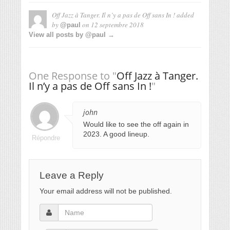
Off Jazz à Tanger. Il n’y a pas de Off sans In !
added
by
on
12 septembre 2018
@paul
View all posts by @paul →
One Response to "
Off Jazz à Tanger.
Il n’y a pas de Off sans In !
"
john
Would like to see the off again in
2023. A good lineup.
Répondre
Leave a Reply
Your email address will not be published.