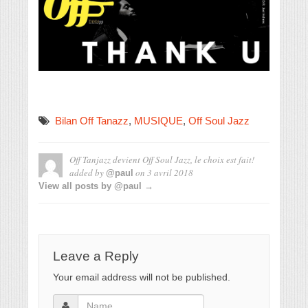
Bilan Off Tanazz
,
MUSIQUE
,
Off Soul Jazz
Off Tanjazz devient Off Soul Jazz, le choix est fait!
added by
on
3 avril 2018
@paul
View all posts by @paul →
Leave a Reply
Your email address will not be published.