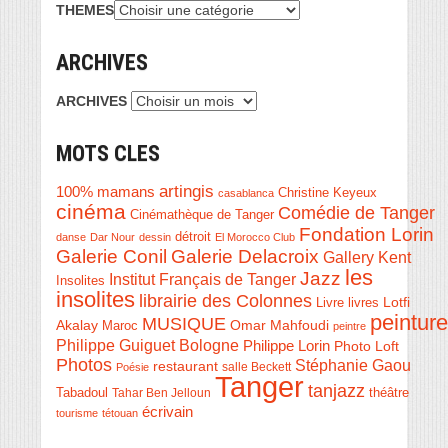
THEMES
ARCHIVES
ARCHIVES
MOTS CLES
artingis
100% mamans
Christine Keyeux
casablanca
cinéma
Comédie de Tanger
Cinémathèque de Tanger
Fondation Lorin
détroit
danse
Dar Nour
dessin
El Morocco Club
Galerie Conil
Galerie Delacroix
Gallery Kent
les
Jazz
Institut Français de Tanger
Insolites
insolites
librairie des Colonnes
Livre
Lotfi
livres
peinture
MUSIQUE
Akalay
Omar Mahfoudi
Maroc
peintre
Philippe Guiguet Bologne
Philippe Lorin
Photo Loft
Photos
Stéphanie Gaou
restaurant
salle Beckett
Poésie
Tanger
tanjazz
théâtre
Tabadoul
Tahar Ben Jelloun
écrivain
tourisme
tétouan