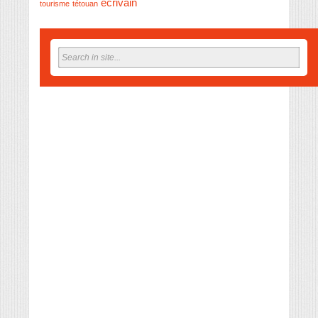
écrivain
tourisme
tétouan