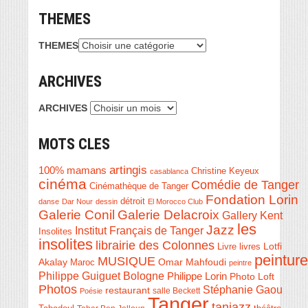
THEMES
THEMES
ARCHIVES
ARCHIVES
MOTS CLES
artingis
100% mamans
Christine Keyeux
casablanca
cinéma
Comédie de Tanger
Cinémathèque de Tanger
Fondation Lorin
détroit
danse
Dar Nour
dessin
El Morocco Club
Galerie Conil
Galerie Delacroix
Gallery Kent
les
Jazz
Institut Français de Tanger
Insolites
insolites
librairie des Colonnes
Livre
Lotfi
livres
peinture
MUSIQUE
Akalay
Omar Mahfoudi
Maroc
peintre
Philippe Guiguet Bologne
Philippe Lorin
Photo Loft
Photos
Stéphanie Gaou
restaurant
salle Beckett
Poésie
Tanger
tanjazz