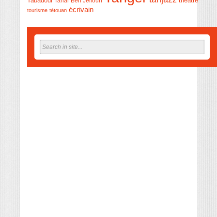
théâtre
Tabadoul
Tahar Ben Jelloun
écrivain
tourisme
tétouan