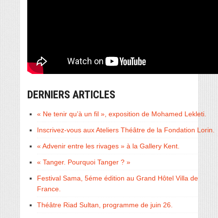
DERNIERS ARTICLES
« Ne tenir qu’à un fil », exposition de Mohamed Lekleti.
Inscrivez-vous aux Ateliers Théâtre de la Fondation Lorin.
« Advenir entre les rivages » à la Gallery Kent.
« Tanger. Pourquoi Tanger ? »
Festival Sama, 5éme édition au Grand Hôtel Villa de
France.
Théâtre Riad Sultan, programme de juin 26.