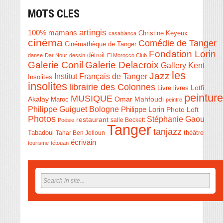
MOTS CLES
artingis
100% mamans
Christine Keyeux
casablanca
cinéma
Comédie de Tanger
Cinémathèque de Tanger
Fondation Lorin
détroit
danse
Dar Nour
dessin
El Morocco Club
Galerie Conil
Galerie Delacroix
Gallery Kent
les
Jazz
Institut Français de Tanger
Insolites
insolites
librairie des Colonnes
Livre
Lotfi
livres
peinture
MUSIQUE
Akalay
Omar Mahfoudi
Maroc
peintre
Philippe Guiguet Bologne
Philippe Lorin
Photo Loft
Photos
Stéphanie Gaou
restaurant
salle Beckett
Poésie
Tanger
tanjazz
théâtre
Tabadoul
Tahar Ben Jelloun
écrivain
tourisme
tétouan