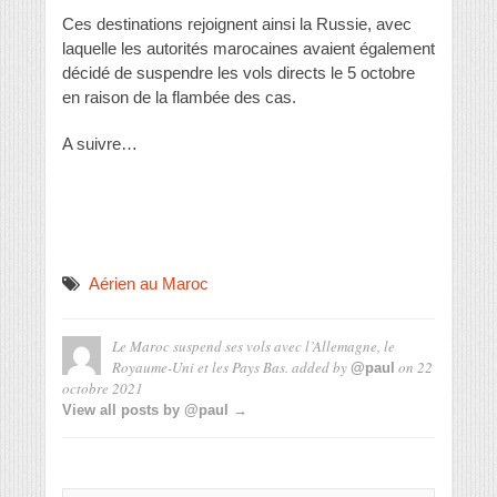
Ces destinations rejoignent ainsi la Russie, avec
laquelle les autorités marocaines avaient également
décidé de suspendre les vols directs le 5 octobre
en raison de la flambée des cas.
A suivre…
Aérien au Maroc
Le Maroc suspend ses vols avec l’Allemagne, le
Royaume-Uni et les Pays Bas.
added by
on
22
@paul
octobre 2021
View all posts by @paul →