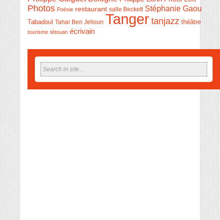
Photos
Stéphanie Gaou
restaurant
salle Beckett
Poésie
Tanger
tanjazz
théâtre
Tabadoul
Tahar Ben Jelloun
écrivain
tourisme
tétouan