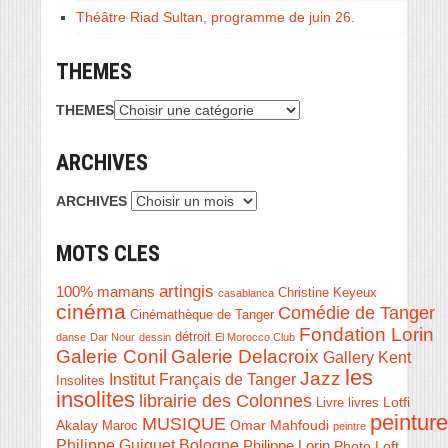
Théâtre Riad Sultan, programme de juin 26.
THEMES
THEMES
ARCHIVES
ARCHIVES
MOTS CLES
artingis
100% mamans
Christine Keyeux
casablanca
cinéma
Comédie de Tanger
Cinémathèque de Tanger
Fondation Lorin
détroit
danse
Dar Nour
dessin
El Morocco Club
Galerie Conil
Galerie Delacroix
Gallery Kent
les
Jazz
Institut Français de Tanger
Insolites
insolites
librairie des Colonnes
Livre
Lotfi
livres
peinture
MUSIQUE
Akalay
Omar Mahfoudi
Maroc
peintre
Philippe Guiguet Bologne
Philippe Lorin
Photo Loft