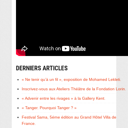
DERNIERS ARTICLES
« Ne tenir qu’à un fil », exposition de Mohamed Lekleti.
Inscrivez-vous aux Ateliers Théâtre de la Fondation Lorin.
« Advenir entre les rivages » à la Gallery Kent.
« Tanger. Pourquoi Tanger ? »
Festival Sama, 5éme édition au Grand Hôtel Villa de
France.