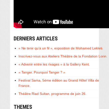
DERNIERS ARTICLES
« Ne tenir qu’à un fil », exposition de Mohamed Lekleti.
Inscrivez-vous aux Ateliers Théâtre de la Fondation Lorin.
« Advenir entre les rivages » à la Gallery Kent.
« Tanger. Pourquoi Tanger ? »
Festival Sama, 5éme édition au Grand Hôtel Villa de
France.
Théâtre Riad Sultan, programme de juin 26.
THEMES