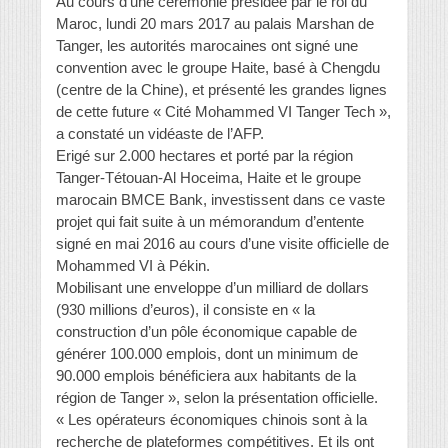
Au cours d’une cérémonie présidée par le roi du
Maroc, lundi 20 mars 2017 au palais Marshan de
Tanger, les autorités marocaines ont signé une
convention avec le groupe Haite, basé à Chengdu
(centre de la Chine), et présenté les grandes lignes
de cette future « Cité Mohammed VI Tanger Tech »,
a constaté un vidéaste de l’AFP.
Erigé sur 2.000 hectares et porté par la région
Tanger-Tétouan-Al Hoceima, Haite et le groupe
marocain BMCE Bank, investissent dans ce vaste
projet qui fait suite à un mémorandum d’entente
signé en mai 2016 au cours d’une visite officielle de
Mohammed VI à Pékin.
Mobilisant une enveloppe d’un milliard de dollars
(930 millions d’euros), il consiste en « la
construction d’un pôle économique capable de
générer 100.000 emplois, dont un minimum de
90.000 emplois bénéficiera aux habitants de la
région de Tanger », selon la présentation officielle.
« Les opérateurs économiques chinois sont à la
recherche de plateformes compétitives. Et ils ont