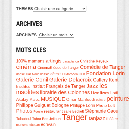
THEMES
ARCHIVES
ARCHIVES
MOTS CLES
artingis
100% mamans
Christine Keyeux
casablanca
cinéma
Comédie de Tanger
Cinémathèque de Tanger
Fondation Lorin
détroit
danse
Dar Nour
dessin
El Morocco Club
Galerie Conil
Galerie Delacroix
Gallery Kent
les
Jazz
Institut Français de Tanger
Insolites
insolites
librairie des Colonnes
Livre
Lotfi
livres
peinture
MUSIQUE
Akalay
Omar Mahfoudi
Maroc
peintre
Philippe Guiguet Bologne
Philippe Lorin
Photo Loft
Photos
Stéphanie Gaou
restaurant
salle Beckett
Poésie
Tanger
tanjazz
théâtre
Tabadoul
Tahar Ben Jelloun
écrivain
tourisme
tétouan