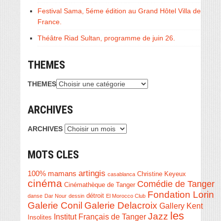
Festival Sama, 5éme édition au Grand Hôtel Villa de
France.
Théâtre Riad Sultan, programme de juin 26.
THEMES
THEMES
ARCHIVES
ARCHIVES
MOTS CLES
artingis
100% mamans
Christine Keyeux
casablanca
cinéma
Comédie de Tanger
Cinémathèque de Tanger
Fondation Lorin
détroit
danse
Dar Nour
dessin
El Morocco Club
Galerie Conil
Galerie Delacroix
Gallery Kent
les
Jazz
Institut Français de Tanger
Insolites