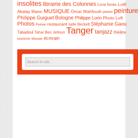
insolites
librairie des Colonnes
Livre
Lotfi
livres
peinture
MUSIQUE
Akalay
Omar Mahfoudi
Maroc
peintre
Philippe Guiguet Bologne
Philippe Lorin
Photo Loft
Photos
Stéphanie Gaou
restaurant
salle Beckett
Poésie
Tanger
tanjazz
théâtre
Tabadoul
Tahar Ben Jelloun
écrivain
tourisme
tétouan