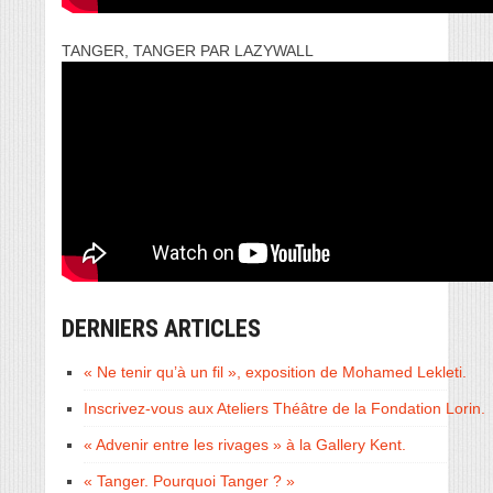
TANGER, TANGER PAR LAZYWALL
DERNIERS ARTICLES
« Ne tenir qu’à un fil », exposition de Mohamed Lekleti.
Inscrivez-vous aux Ateliers Théâtre de la Fondation Lorin.
« Advenir entre les rivages » à la Gallery Kent.
« Tanger. Pourquoi Tanger ? »