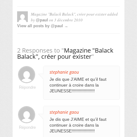
Magazine "Balack Balack", créer pour exister
added
by
on
3 décembre 2010
@paul
View all posts by @paul →
2 Responses to "
Magazine "Balack
Balack", créer pour exister
"
stephanie gaou
Je dis que J’AIME et qu’il faut
continuer à croire dans la
Répondre
JEUNESSE!!!!!!!!!!!!!!!!!!!
stephanie gaou
Je dis que J’AIME et qu’il faut
continuer à croire dans la
Répondre
JEUNESSE!!!!!!!!!!!!!!!!!!!