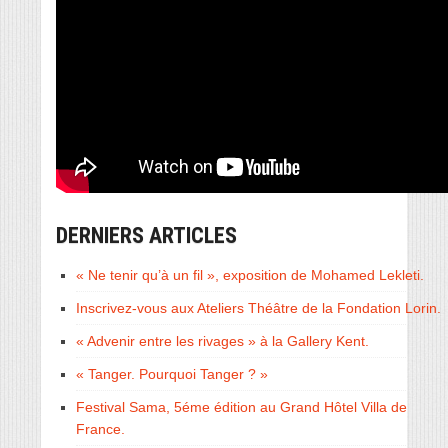
DERNIERS ARTICLES
« Ne tenir qu’à un fil », exposition de Mohamed Lekleti.
Inscrivez-vous aux Ateliers Théâtre de la Fondation Lorin.
« Advenir entre les rivages » à la Gallery Kent.
« Tanger. Pourquoi Tanger ? »
Festival Sama, 5éme édition au Grand Hôtel Villa de
France.