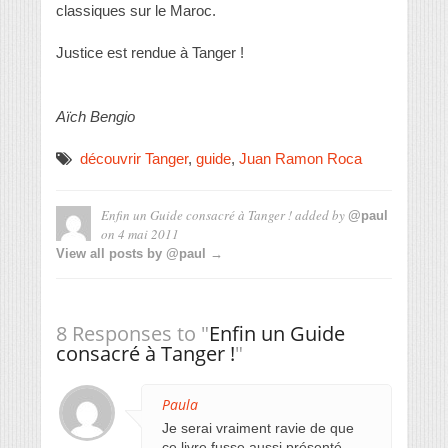
classiques sur le Maroc.
Justice est rendue à Tanger !
Aïch Bengio
découvrir Tanger
,
guide
,
Juan Ramon Roca
Enfin un Guide consacré à Tanger !
added by
@paul
on
4 mai 2011
View all posts by @paul →
8 Responses to "
Enfin un Guide
consacré à Tanger !
"
Paula
Je serai vraiment ravie de que
ce livre fusse aussi présenté