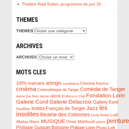
Théâtre Riad Sultan, programme de juin 26.
THEMES
THEMES
ARCHIVES
ARCHIVES
MOTS CLES
artingis
100% mamans
Christine Keyeux
casablanca
cinéma
Comédie de Tanger
Cinémathèque de Tanger
Fondation Lorin
détroit
danse
Dar Nour
dessin
El Morocco Club
Galerie Conil
Galerie Delacroix
Gallery Kent
les
Jazz
Institut Français de Tanger
Insolites
insolites
librairie des Colonnes
Livre
Lotfi
livres
peinture
MUSIQUE
Akalay
Omar Mahfoudi
Maroc
peintre
Philippe Guiguet Bologne
Philippe Lorin
Photo Loft