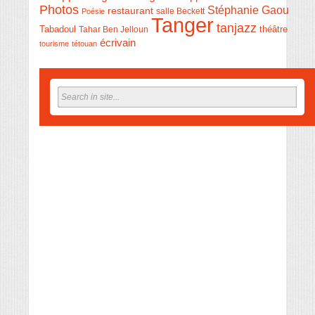
Photos
Stéphanie Gaou
restaurant
salle Beckett
Poésie
Tanger
tanjazz
théâtre
Tabadoul
Tahar Ben Jelloun
écrivain
tourisme
tétouan