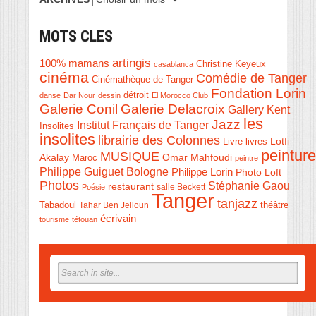
MOTS CLES
artingis
100% mamans
Christine Keyeux
casablanca
cinéma
Comédie de Tanger
Cinémathèque de Tanger
Fondation Lorin
détroit
danse
Dar Nour
dessin
El Morocco Club
Galerie Conil
Galerie Delacroix
Gallery Kent
les
Jazz
Institut Français de Tanger
Insolites
insolites
librairie des Colonnes
Livre
Lotfi
livres
peinture
MUSIQUE
Akalay
Omar Mahfoudi
Maroc
peintre
Philippe Guiguet Bologne
Philippe Lorin
Photo Loft
Photos
Stéphanie Gaou
restaurant
salle Beckett
Poésie
Tanger
tanjazz
théâtre
Tabadoul
Tahar Ben Jelloun
écrivain
tourisme
tétouan