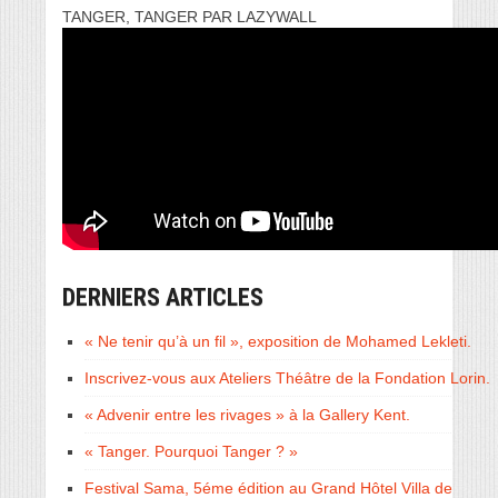
TANGER, TANGER PAR LAZYWALL
DERNIERS ARTICLES
« Ne tenir qu’à un fil », exposition de Mohamed Lekleti.
Inscrivez-vous aux Ateliers Théâtre de la Fondation Lorin.
« Advenir entre les rivages » à la Gallery Kent.
« Tanger. Pourquoi Tanger ? »
Festival Sama, 5éme édition au Grand Hôtel Villa de