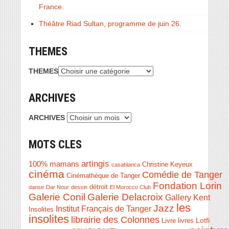
France.
Théâtre Riad Sultan, programme de juin 26.
THEMES
THEMES
ARCHIVES
ARCHIVES
MOTS CLES
artingis
100% mamans
Christine Keyeux
casablanca
cinéma
Comédie de Tanger
Cinémathèque de Tanger
Fondation Lorin
détroit
danse
Dar Nour
dessin
El Morocco Club
Galerie Conil
Galerie Delacroix
Gallery Kent
les
Jazz
Institut Français de Tanger
Insolites
insolites
librairie des Colonnes
Livre
Lotfi
livres