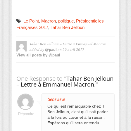
Le Point
,
Macron
,
politique
,
Présidentielles
Françaises 2017
,
Tahar Ben Jelloun
Tahar Ben Jelloun – Lettre à Emmanuel Macron.
added by
on
29 avril 2017
@paul
View all posts by @paul →
One Response to "
Tahar Ben Jelloun
– Lettre à Emmanuel Macron.
"
Genevieve
Ce qui est remarquable chez T
Ben Jelloun, c’est qu’il sait parler
Répondre
à la fois au cœur et à la raison.
Espérons qu’il sera entendu…