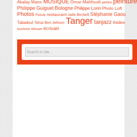
peinture
MUSIQUE
Akalay
Omar Mahfoudi
Maroc
peintre
Philippe Guiguet Bologne
Philippe Lorin
Photo Loft
Photos
Stéphanie Gaou
restaurant
salle Beckett
Poésie
Tanger
tanjazz
théâtre
Tabadoul
Tahar Ben Jelloun
écrivain
tourisme
tétouan