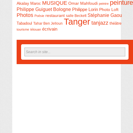
peinture
MUSIQUE
Akalay
Omar Mahfoudi
Maroc
peintre
Philippe Guiguet Bologne
Philippe Lorin
Photo Loft
Photos
Stéphanie Gaou
restaurant
salle Beckett
Poésie
Tanger
tanjazz
théâtre
Tabadoul
Tahar Ben Jelloun
écrivain
tourisme
tétouan