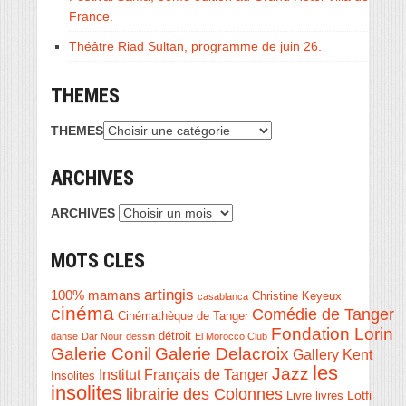
France.
Théâtre Riad Sultan, programme de juin 26.
THEMES
THEMES
ARCHIVES
ARCHIVES
MOTS CLES
artingis
100% mamans
Christine Keyeux
casablanca
cinéma
Comédie de Tanger
Cinémathèque de Tanger
Fondation Lorin
détroit
danse
Dar Nour
dessin
El Morocco Club
Galerie Conil
Galerie Delacroix
Gallery Kent
les
Jazz
Institut Français de Tanger
Insolites
insolites
librairie des Colonnes
Livre
Lotfi
livres