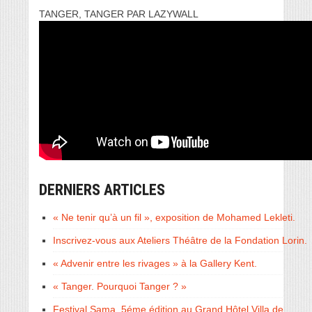
TANGER, TANGER PAR LAZYWALL
DERNIERS ARTICLES
« Ne tenir qu’à un fil », exposition de Mohamed Lekleti.
Inscrivez-vous aux Ateliers Théâtre de la Fondation Lorin.
« Advenir entre les rivages » à la Gallery Kent.
« Tanger. Pourquoi Tanger ? »
Festival Sama, 5éme édition au Grand Hôtel Villa de