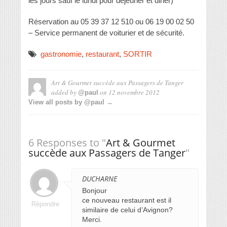
les jours sauf le lundi pour déjeuner et diner)
Réservation au 05 39 37 12 510 ou 06 19 00 02 50
– Service permanent de voiturier et de sécurité.
gastronomie
,
restaurant
,
SORTIR
Art & Gourmet succède aux Passagers de Tanger
added by
on
12 novembre 2012
@paul
View all posts by @paul →
6 Responses to "
Art & Gourmet
succède aux Passagers de Tanger
"
DUCHARNE
Bonjour
ce nouveau restaurant est il
Répondre
similaire de celui d’Avignon?
Merci.