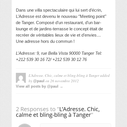
Dans une villa spectaculaire qui lui sert d’écrin,
L’Adresse est devenu le nouveau ‘’Meeting point’’
de Tanger. Composé d’un restaurant, d’un bar-
lounge et de jardins-terrasse le concept était de
recréer de véritables lieux de vie et d’envies…
Une adresse hors du commun !
L’Adresse:
9, rue Bella Vista 90000 Tanger Tel:
+212 539 30 16 72/ +212 539 30 12 76
L’Adresse. Chic, calme et bling-bling à Tanger
added
by
on
26 novembre 2012
@paul
View all posts by @paul →
2 Responses to "
L’Adresse. Chic,
calme et bling-bling à Tanger
"