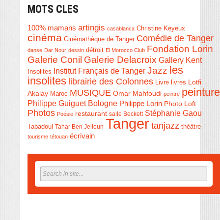
MOTS CLES
artingis
100% mamans
Christine Keyeux
casablanca
cinéma
Comédie de Tanger
Cinémathèque de Tanger
Fondation Lorin
détroit
danse
Dar Nour
dessin
El Morocco Club
Galerie Conil
Galerie Delacroix
Gallery Kent
les
Jazz
Institut Français de Tanger
Insolites
insolites
librairie des Colonnes
Livre
Lotfi
livres
peinture
MUSIQUE
Akalay
Omar Mahfoudi
Maroc
peintre
Philippe Guiguet Bologne
Philippe Lorin
Photo Loft
Photos
Stéphanie Gaou
restaurant
salle Beckett
Poésie
Tanger
tanjazz
théâtre
Tabadoul
Tahar Ben Jelloun
écrivain
tourisme
tétouan