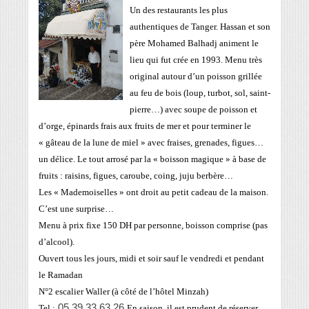
Un des restaurants les plus
authentiques de Tanger. Hassan et son
père Mohamed Balhadj animent le
lieu qui fut crée en 1993. Menu très
original autour d’un poisson grillée
au feu de bois (loup, turbot, sol, saint-
pierre…) avec soupe de poisson et
d’orge, épinards frais aux fruits de mer et pour terminer le
« gâteau de la lune de miel » avec fraises, grenades, figues…
un délice. Le tout arrosé par la « boisson magique » à base de
fruits : raisins, figues, caroube, coing, juju berbère…
Les « Mademoiselles » ont droit au petit cadeau de la maison.
C’est une surprise…
Menu à prix fixe 150 DH par personne, boisson comprise (pas
d’alcool).
Ouvert tous les jours, midi et soir sauf le vendredi et pendant
le Ramadan
N°2 escalier Waller (à côté de l’hôtel Minzah)
05 39 33 63 26
Tel :
En saison, il est prudent de réserver