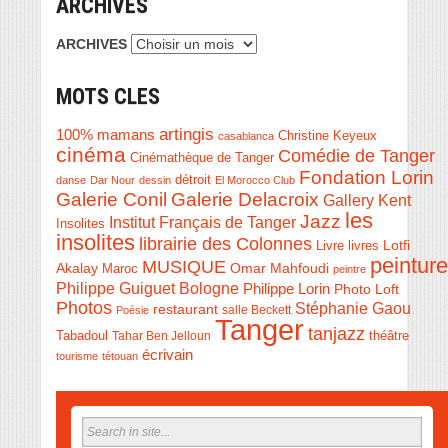
ARCHIVES
ARCHIVES
MOTS CLES
artingis
100% mamans
Christine Keyeux
casablanca
cinéma
Comédie de Tanger
Cinémathèque de Tanger
Fondation Lorin
détroit
danse
Dar Nour
dessin
El Morocco Club
Galerie Conil
Galerie Delacroix
Gallery Kent
les
Jazz
Institut Français de Tanger
Insolites
insolites
librairie des Colonnes
Livre
Lotfi
livres
peinture
MUSIQUE
Akalay
Omar Mahfoudi
Maroc
peintre
Philippe Guiguet Bologne
Philippe Lorin
Photo Loft
Photos
Stéphanie Gaou
restaurant
salle Beckett
Poésie
Tanger
tanjazz
théâtre
Tabadoul
Tahar Ben Jelloun
écrivain
tourisme
tétouan