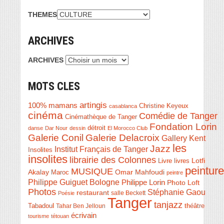
THEMES
ARCHIVES
ARCHIVES
MOTS CLES
artingis
100% mamans
Christine Keyeux
casablanca
cinéma
Comédie de Tanger
Cinémathèque de Tanger
Fondation Lorin
détroit
danse
Dar Nour
dessin
El Morocco Club
Galerie Conil
Galerie Delacroix
Gallery Kent
les
Jazz
Institut Français de Tanger
Insolites
insolites
librairie des Colonnes
Livre
Lotfi
livres
peinture
MUSIQUE
Akalay
Omar Mahfoudi
Maroc
peintre
Philippe Guiguet Bologne
Philippe Lorin
Photo Loft
Photos
Stéphanie Gaou
restaurant
salle Beckett
Poésie
Tanger
tanjazz
théâtre
Tabadoul
Tahar Ben Jelloun
écrivain
tourisme
tétouan