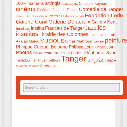
artingis
100% mamans
Christine Keyeux
casablanca
cinéma
Comédie de Tanger
Cinémathèque de Tanger
Fondation Lorin
détroit
danse
Dar Nour
dessin
El Morocco Club
Galerie Conil
Galerie Delacroix
Gallery Kent
les
Jazz
Institut Français de Tanger
Insolites
insolites
librairie des Colonnes
Livre
Lotfi
livres
peinture
MUSIQUE
Akalay
Omar Mahfoudi
Maroc
peintre
Philippe Guiguet Bologne
Philippe Lorin
Photo Loft
Photos
Stéphanie Gaou
restaurant
salle Beckett
Poésie
Tanger
tanjazz
théâtre
Tabadoul
Tahar Ben Jelloun
écrivain
tourisme
tétouan