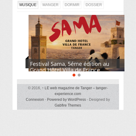
MUSIQUE
MANGER
DORMIR
DOSSIER
Festival Sama, 5éme édition au
Grand Hôtel Villa de France.
© 2016,
↑
LE web magazine de Tanger – tanger-
experience.com
Connexion
-
Powered by WordPress
- Designed by
Gabfire Themes