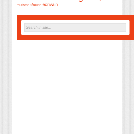
écrivain
tourisme
tétouan