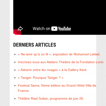
DERNIERS ARTICLES
« Ne tenir qu’à un fil », exposition de Mohamed Lekleti.
Inscrivez-vous aux Ateliers Théâtre de la Fondation Lorin.
« Advenir entre les rivages » à la Gallery Kent.
« Tanger. Pourquoi Tanger ? »
Festival Sama, 5éme édition au Grand Hôtel Villa de
France.
Théâtre Riad Sultan, programme de juin 26.