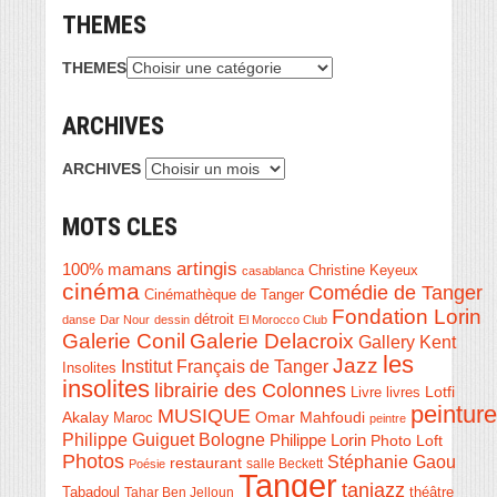
THEMES
THEMES
ARCHIVES
ARCHIVES
MOTS CLES
artingis
100% mamans
Christine Keyeux
casablanca
cinéma
Comédie de Tanger
Cinémathèque de Tanger
Fondation Lorin
détroit
danse
Dar Nour
dessin
El Morocco Club
Galerie Conil
Galerie Delacroix
Gallery Kent
les
Jazz
Institut Français de Tanger
Insolites
insolites
librairie des Colonnes
Livre
Lotfi
livres
peinture
MUSIQUE
Akalay
Omar Mahfoudi
Maroc
peintre
Philippe Guiguet Bologne
Philippe Lorin
Photo Loft
Photos
Stéphanie Gaou
restaurant
salle Beckett
Poésie
Tanger
tanjazz
théâtre
Tabadoul
Tahar Ben Jelloun