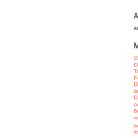
A
A
M
1
c
T
F
D
d
C
O
B
re
Be
éc