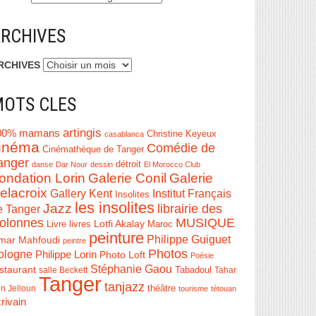
RCHIVES
RCHIVES
OTS CLES
artingis
00% mamans
Christine Keyeux
casablanca
inéma
Comédie de
Cinémathèque de Tanger
anger
détroit
danse
Dar Nour
dessin
El Morocco Club
ondation Lorin
Galerie Conil
Galerie
elacroix
Institut Français
Gallery Kent
Insolites
les insolites
Jazz
librairie des
e Tanger
olonnes
MUSIQUE
Livre
Lotfi Akalay
livres
Maroc
peinture
Philippe Guiguet
mar Mahfoudi
peintre
Photos
ologne
Philippe Lorin
Photo Loft
Poésie
Stéphanie Gaou
staurant
salle Beckett
Tabadoul
Tahar
Tanger
tanjazz
théâtre
n Jelloun
tourisme
tétouan
rivain