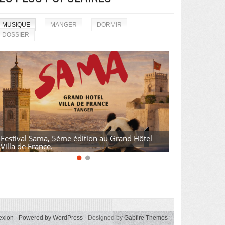
MUSIQUE
MANGER
DORMIR
DOSSIER
Festival Sama, 5éme édition au Grand Hôtel
Villa de France.
exion
-
Powered by WordPress
- Designed by
Gabfire Themes