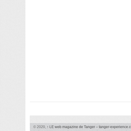
© 2020,
↑
LE web magazine de Tanger – tanger-experience.