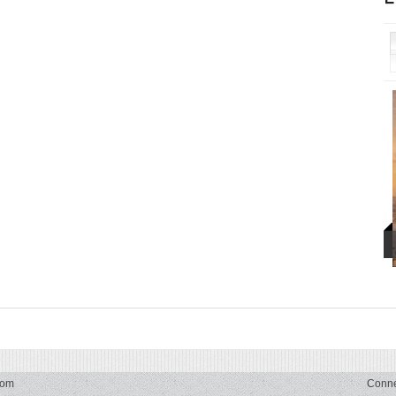
com
Conn