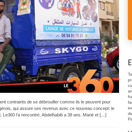
E
Ta
pr
cu
am
fo
t contraints de se débrouiller comme ils le peuvent pour
fa
ex
angérois, qui assure ses revenus avec ce nouveau concept: le
de
t. Le360 l’a rencontré. Abdelhabib a 38 ans. Marié et […]
Pa