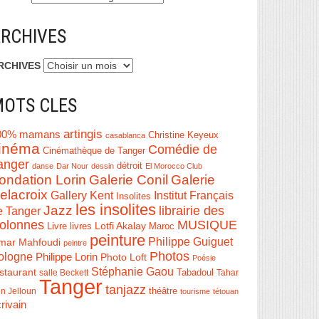
RCHIVES
RCHIVES
OTS CLES
artingis
00% mamans
Christine Keyeux
casablanca
inéma
Comédie de
Cinémathèque de Tanger
anger
détroit
danse
Dar Nour
dessin
El Morocco Club
ondation Lorin
Galerie Conil
Galerie
elacroix
Institut Français
Gallery Kent
Insolites
les insolites
Jazz
librairie des
e Tanger
olonnes
MUSIQUE
Livre
Lotfi Akalay
livres
Maroc
peinture
Philippe Guiguet
mar Mahfoudi
peintre
Photos
ologne
Philippe Lorin
Photo Loft
Poésie
Stéphanie Gaou
staurant
salle Beckett
Tabadoul
Tahar
Tanger
tanjazz
théâtre
n Jelloun
tourisme
tétouan
rivain