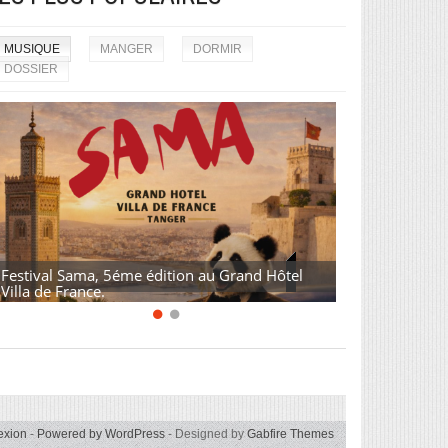
MUSIQUE
MANGER
DORMIR
DOSSIER
Festival Sama, 5éme édition au Grand Hôtel
Villa de France.
exion
-
Powered by WordPress
- Designed by
Gabfire Themes