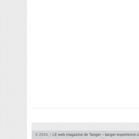
© 2024,
↑
LE web magazine de Tanger – tanger-experience.