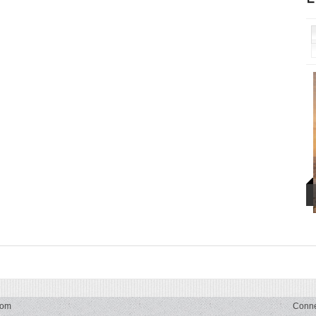
com
Conn