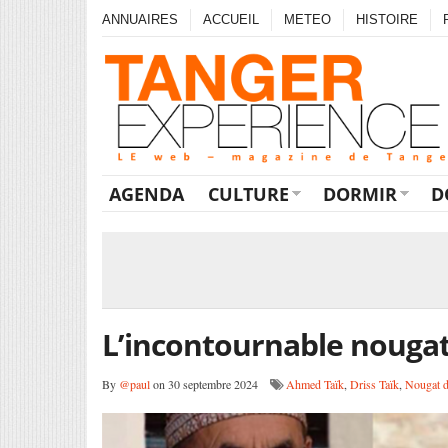
ANNUAIRES
ACCUEIL
METEO
HISTOIRE
AGENDA
CULTURE
DORMIR
D
L’incontournable nougat
By
@paul
on 30 septembre 2024
Ahmed Taïk
,
Driss Taïk
,
Nougat d