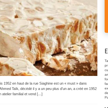
E
Ta
pr
cu
am
fo
uis 1952 en haut de la rue Siaghine est un « must » dans
fa
ex
! Ahmed Taïk, décédé il y a un peu plus d’un an, a créé en 1952
de
 atelier familial et vend […]
Pa