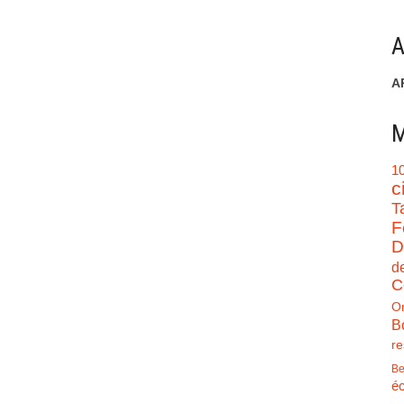
A
A
M
1
c
T
F
D
d
C
O
B
re
Be
éc