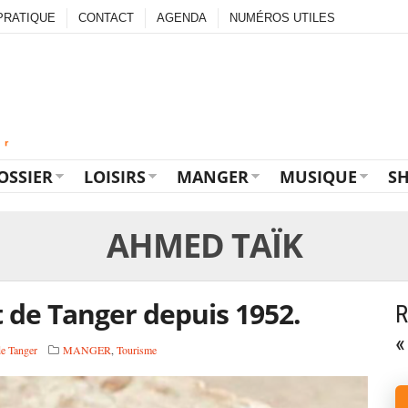
PRATIQUE
CONTACT
AGENDA
NUMÉROS UTILES
OSSIER
LOISIRS
MANGER
MUSIQUE
S
AHMED TAÏK
 de Tanger depuis 1952.
R
«
e Tanger
MANGER
,
Tourisme