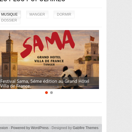
MUSIQUE
MANGER
DORMIR
DOSSIER
Festival Sama, 5éme édition au Grand Hôtel
Villa de France.
exion
-
Powered by WordPress
- Designed by
Gabfire Themes