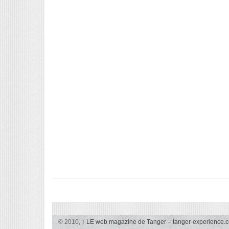
© 2010,
↑
LE web magazine de Tanger – tanger-experience.