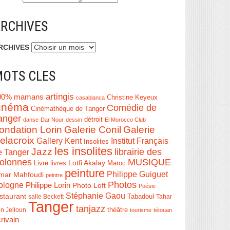
RCHIVES
RCHIVES
OTS CLES
artingis
00% mamans
Christine Keyeux
casablanca
inéma
Comédie de
Cinémathèque de Tanger
anger
détroit
danse
Dar Nour
dessin
El Morocco Club
ondation Lorin
Galerie Conil
Galerie
elacroix
Institut Français
Gallery Kent
Insolites
les insolites
Jazz
librairie des
e Tanger
olonnes
MUSIQUE
Livre
Lotfi Akalay
livres
Maroc
peinture
Philippe Guiguet
mar Mahfoudi
peintre
Photos
ologne
Philippe Lorin
Photo Loft
Poésie
Stéphanie Gaou
staurant
salle Beckett
Tabadoul
Tahar
Tanger
tanjazz
théâtre
n Jelloun
tourisme
tétouan
rivain