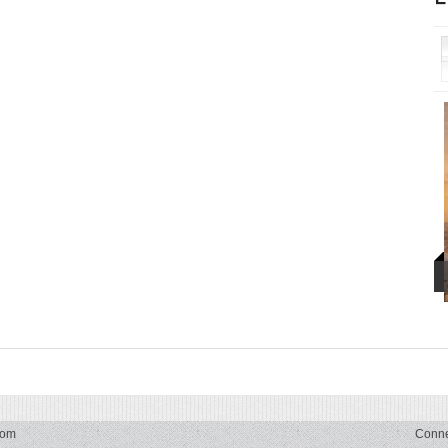
com
Conn