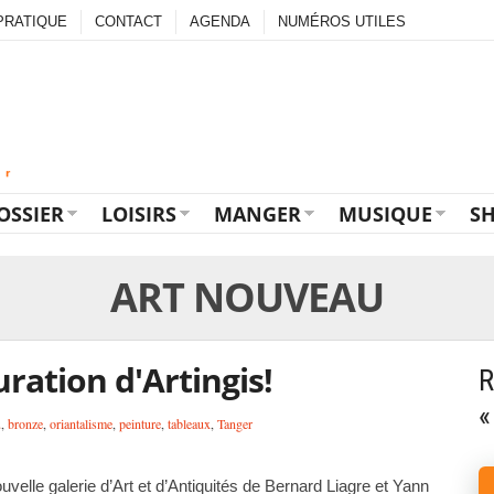
PRATIQUE
CONTACT
AGENDA
NUMÉROS UTILES
OSSIER
LOISIRS
MANGER
MUSIQUE
S
ART NOUVEAU
ration d'Artingis!
R
«
u
,
bronze
,
oriantalisme
,
peinture
,
tableaux
,
Tanger
ouvelle galerie d’Art et d’Antiquités de Bernard Liagre et Yann