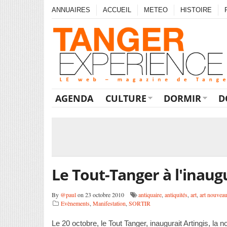
ANNUAIRES
ACCUEIL
METEO
HISTOIRE
AGENDA
CULTURE
DORMIR
D
Le Tout-Tanger à l'inaugu
By
@paul
on 23 octobre 2010
antiquaire
,
antiquités
,
art
,
art nouvea
Evènements
,
Manifestation
,
SORTIR
Le 20 octobre, le Tout Tanger, inaugurait Artingis, la n