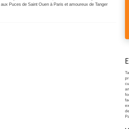
rs aux Puces de Saint Ouen à Paris et amoureux de Tanger
E
Ta
pr
cu
am
fo
fa
ex
de
Pa