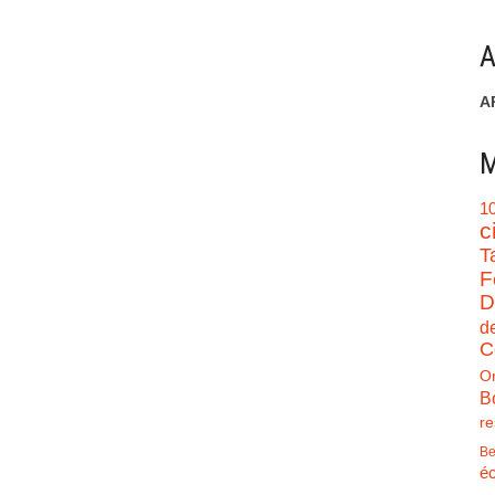
A
A
M
1
c
T
F
D
d
C
O
B
re
Be
éc