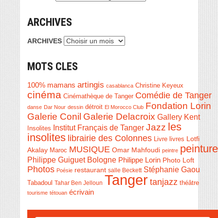
ARCHIVES
ARCHIVES
MOTS CLES
artingis
100% mamans
Christine Keyeux
casablanca
cinéma
Comédie de Tanger
Cinémathèque de Tanger
Fondation Lorin
détroit
danse
Dar Nour
dessin
El Morocco Club
Galerie Conil
Galerie Delacroix
Gallery Kent
les
Jazz
Institut Français de Tanger
Insolites
insolites
librairie des Colonnes
Livre
Lotfi
livres
peinture
MUSIQUE
Akalay
Omar Mahfoudi
Maroc
peintre
Philippe Guiguet Bologne
Philippe Lorin
Photo Loft
Photos
Stéphanie Gaou
restaurant
salle Beckett
Poésie
Tanger
tanjazz
théâtre
Tabadoul
Tahar Ben Jelloun
écrivain
tourisme
tétouan