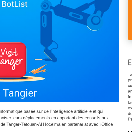
E
Ta
pr
cu
am
fo
fa
ex
nformatique basée sur de l’intelligence artificielle et qui
de
rganiser leurs déplacements en apportant des conseils aux
Pa
RT de Tanger-Tétouan-Al Hoceima en partenariat avec l’Office