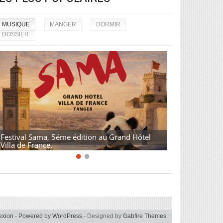
MUSIQUE
MANGER
DORMIR
DOSSIER
Festival Sama, 5éme édition au Grand Hôtel
Villa de France.
exion
-
Powered by WordPress
- Designed by
Gabfire Themes