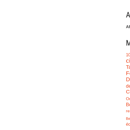
A
A
M
1
c
T
F
D
d
C
O
B
re
Be
éc