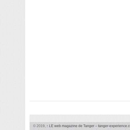
© 2019,
↑
LE web magazine de Tanger – tanger-experience.