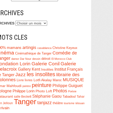
RCHIVES
RCHIVES
OTS CLES
artingis
00% mamans
Christine Keyeux
casablanca
inéma
Comédie de
Cinémathèque de Tanger
anger
détroit
danse
Dar Nour
dessin
El Morocco Club
ondation Lorin
Galerie Conil
Galerie
elacroix
Institut Français
Gallery Kent
Insolites
les insolites
Jazz
librairie des
e Tanger
olonnes
MUSIQUE
Livre
Lotfi Akalay
livres
Maroc
peinture
Philippe Guiguet
mar Mahfoudi
peintre
Photos
ologne
Philippe Lorin
Photo Loft
Poésie
Stéphanie Gaou
staurant
salle Beckett
Tabadoul
Tahar
Tanger
tanjazz
théâtre
n Jelloun
tourisme
tétouan
rivain