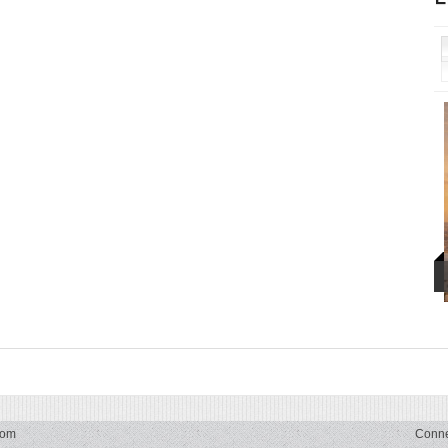
com
Conn