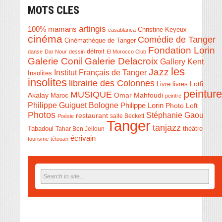
MOTS CLES
artingis
100% mamans
Christine Keyeux
casablanca
cinéma
Comédie de Tanger
Cinémathèque de Tanger
Fondation Lorin
détroit
danse
Dar Nour
dessin
El Morocco Club
Galerie Conil
Galerie Delacroix
Gallery Kent
les
Jazz
Institut Français de Tanger
Insolites
insolites
librairie des Colonnes
Livre
Lotfi
livres
peinture
MUSIQUE
Akalay
Omar Mahfoudi
Maroc
peintre
Philippe Guiguet Bologne
Philippe Lorin
Photo Loft
Photos
Stéphanie Gaou
restaurant
salle Beckett
Poésie
Tanger
tanjazz
théâtre
Tabadoul
Tahar Ben Jelloun
écrivain
tourisme
tétouan