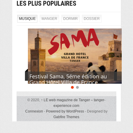
LES PLUS POPULAIRES
MUSIQUE
MANGER
DORMIR
DOSSIER
Festival Sama, 5éme édition au
Grand Hôtel Villa de France.
© 2020,
↑
LE web magazine de Tanger – tanger-
experience.com
Connexion
-
Powered by WordPress
- Designed by
Gabfire Themes