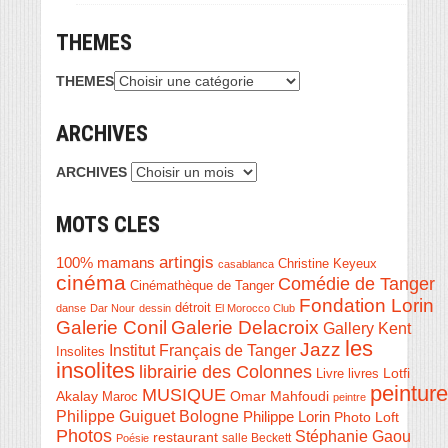
THEMES
THEMES
ARCHIVES
ARCHIVES
MOTS CLES
artingis
100% mamans
Christine Keyeux
casablanca
cinéma
Comédie de Tanger
Cinémathèque de Tanger
Fondation Lorin
détroit
danse
Dar Nour
dessin
El Morocco Club
Galerie Conil
Galerie Delacroix
Gallery Kent
les
Jazz
Institut Français de Tanger
Insolites
insolites
librairie des Colonnes
Livre
Lotfi
livres
peinture
MUSIQUE
Akalay
Omar Mahfoudi
Maroc
peintre
Philippe Guiguet Bologne
Philippe Lorin
Photo Loft
Photos
Stéphanie Gaou
restaurant
salle Beckett
Poésie