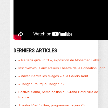
DERNIERS ARTICLES
« Ne tenir qu’à un fil », exposition de Mohamed Lekleti.
Inscrivez-vous aux Ateliers Théâtre de la Fondation Lorin.
« Advenir entre les rivages » à la Gallery Kent.
« Tanger. Pourquoi Tanger ? »
Festival Sama, 5éme édition au Grand Hôtel Villa de
France.
Théâtre Riad Sultan, programme de juin 26.