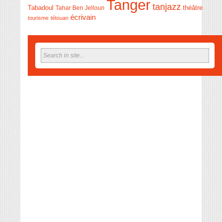
Tanger
tanjazz
théâtre
Tabadoul
Tahar Ben Jelloun
écrivain
tourisme
tétouan