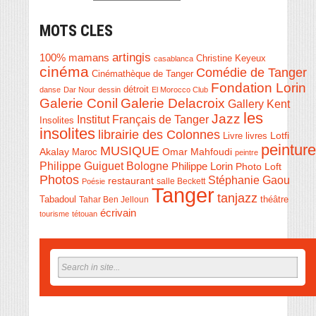
MOTS CLES
artingis
100% mamans
Christine Keyeux
casablanca
cinéma
Comédie de Tanger
Cinémathèque de Tanger
Fondation Lorin
détroit
danse
Dar Nour
dessin
El Morocco Club
Galerie Conil
Galerie Delacroix
Gallery Kent
les
Jazz
Institut Français de Tanger
Insolites
insolites
librairie des Colonnes
Livre
Lotfi
livres
peinture
MUSIQUE
Akalay
Omar Mahfoudi
Maroc
peintre
Philippe Guiguet Bologne
Philippe Lorin
Photo Loft
Photos
Stéphanie Gaou
restaurant
salle Beckett
Poésie
Tanger
tanjazz
théâtre
Tabadoul
Tahar Ben Jelloun
écrivain
tourisme
tétouan