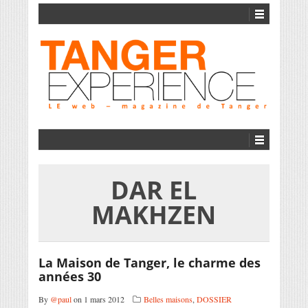
DAR EL
MAKHZEN
La Maison de Tanger, le charme des
années 30
By
@paul
on 1 mars 2012
Belles maisons
,
DOSSIER