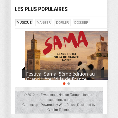
LES PLUS POPULAIRES
MUSIQUE
MANGER
DORMIR
DOSSIER
Festival Sama, 5éme édition au
Grand Hôtel Villa de France.
© 2012,
↑
LE web magazine de Tanger – tanger-
experience.com
Connexion
-
Powered by WordPress
- Designed by
Gabfire Themes